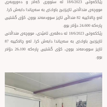
رێككەوتی 18/6/2023 لە سنووری كەلار و دەوروبەری
ڵانی ئازیز(بێ باوك)ی بە سەریاندا دابەش كرا.
لەو چالاكییە 82 منداڵی ئازیز سوودمەند بوون. كۆی گشتیی
رێككەوتی 18/6/2023 لە دەڤەری ئامێدی، مووچەی منداڵانی
ئازیز(بێ باوك)ی بە سەریاندا دابەش كرا. لەو چالاكییە 87
ئازیز سوودمەند بوون، كۆی گشتیی پارەكە 26،100 دۆلار