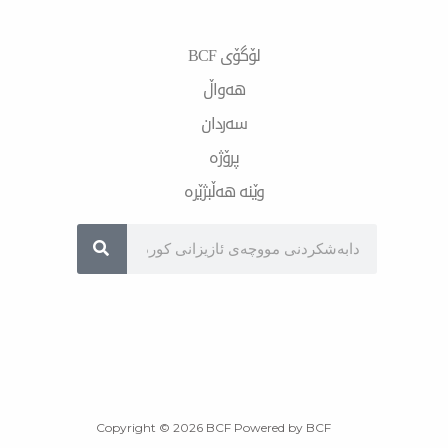
لۆگۆی BCF
هەواڵ
سەردان
پرۆژە
وێنە هەڵبژێرە
Sea
Copyright © 2026 BCF Powered by BCF