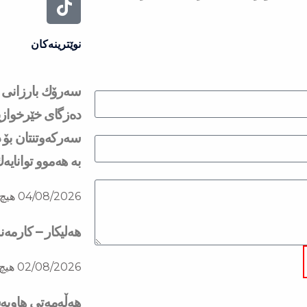
نوێترینەکان
دەزگای خێرخوازی
سەركەوتنتان بۆ د
بە هەموو توانایە
04/08/2026
هیچ 
هەلیکار – کارمە
02/08/2026
هیچ 
هه‌ڵه‌مه‌تی هاو‌