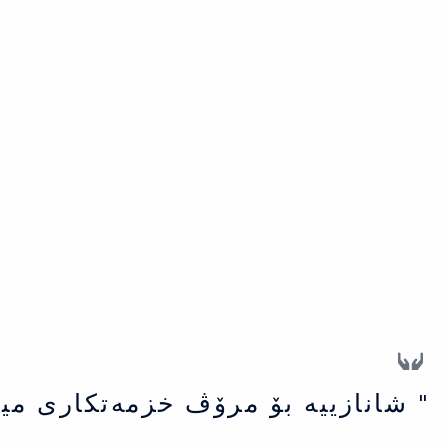
" شانازییه بۆ مرۆڤ خزمەتكاری می