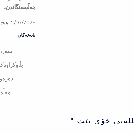
هەڵسەنگاندن.
21/07/2026
هیچ ل
بابەتەکان
سەرەت
بڵاوکراوەک
دەرەو
هەڵم
للەتی خۆی بێت "