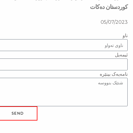
كوردستان دەكات
05/07/2023
ناو
ئیمەیل
نامەیەک بینێرە
SEND