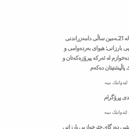
سه‌رۆك بارزانی له‌ 21ـه‌مین ساڵی دامەزراندنی
ی بارزانی: هیوای بەردەوامی و
ەخوازم لە ئەركە پیرۆزەكەتان و
ك پاڵپشتیتان دەكەم
لێدوانێک نییە
ندی پڕۆگرام
لێدوانێک نییە
به‌شی ده‌زگای خێرخوازیی بارزانی