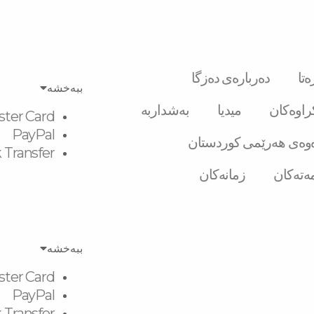
تا
دەربارەی دەزگا
ببەخشە
کراوەکان
میدیا
بەشداربە
ster Card
PayPal
وەی هەرێمی کوردستان
 Transfer
ەتەکان
زمانەکان
ببەخشە
ster Card
PayPal
 Transfer