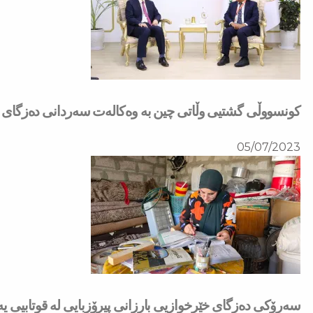
كونسووڵی گشتیی وڵاتی چین بە وەكالەت سەردانی دەزگای خ
05/07/2023
سەرۆكی دەزگای خێرخوازیی بارزانی پیرۆزبایی لە قوتابیی