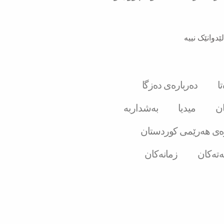
ێدوانێک نییە
ا
دەربارەی دەزگا
ان
میدیا
بەشداربە
ەی هەرێمی کوردستان
ەتەکان
زمانەکان