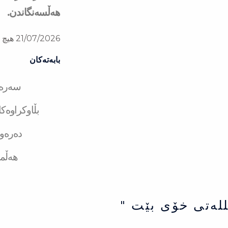
هەڵسەنگاندن.
21/07/2026
هیچ ل
بابەتەکان
سەرەت
بڵاوکراوەک
دەرەو
هەڵم
للەتی خۆی بێت "