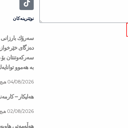
نوێترینەکان
دەزگای خێرخوازی
سەركەوتنتان بۆ د
بە هەموو توانایە
04/08/2026
هیچ 
هەلیکار – کارمە
02/08/2026
هیچ 
هه‌ڵه‌مه‌تی هاو‌