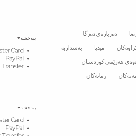
تا
دەربارەی دەزگا
ببەخشە
کراوەکان
میدیا
بەشداربە
ster Card
PayPal
وەی هەرێمی کوردستان
 Transfer
ەتەکان
زمانەکان
ببەخشە
ster Card
PayPal
 Transfer