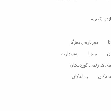
ێدوانێک نییە
ا
دەربارەی دەزگا
ان
میدیا
بەشداربە
ەی هەرێمی کوردستان
ەتەکان
زمانەکان