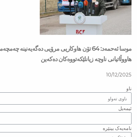
موسا ئەحمەد: 64 تۆن هاوکاریی مرۆیی دەگەیەنین
هاووڵاتیانی ناوچە زیانلێکەتووەکان دەکەین
10/12/2025
ناو
ئیمەیل
نامەیەک بینێرە