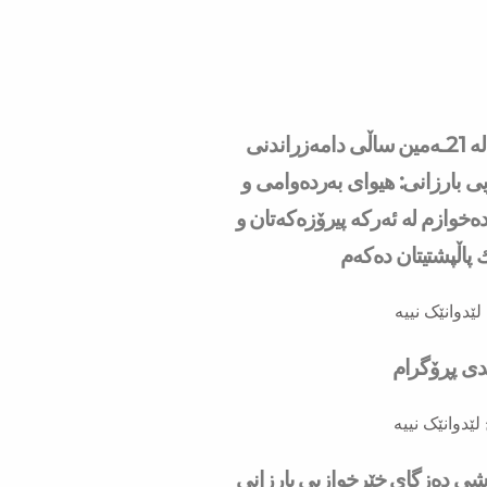
سه‌رۆك بارزانی له‌ 21ـه‌مین ساڵی دامەزراندنی
ی بارزانی: هیوای بەردەوامی و
ەخوازم لە ئەركە پیرۆزەكەتان و
ك پاڵپشتیتان دەكەم
لێدوانێک نییە
ندی پڕۆگرام
لێدوانێک نییە
به‌شی ده‌زگای خێرخوازیی بارزانی