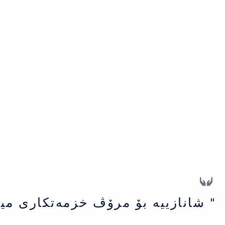
" شانازییه بۆ مرۆڤ خزمەتكاری می