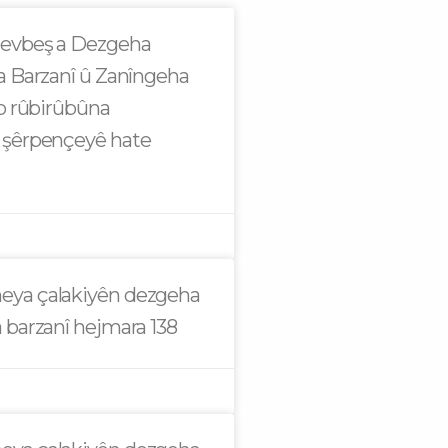
evbeş a Dezgeha
a Barzanî û Zanîngeha
bo rûbirûbûna
 şêrpençeyê hate
ya çalakiyên dezgeha
 barzanî hejmara 138