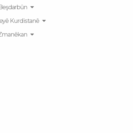
Beşdarbûn
eyê Kurdistanê
Zmanêkan