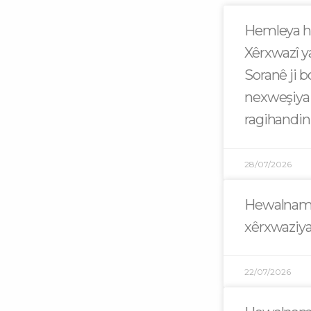
Hemleya h
Xêrxwazî y
Soranê ji 
nexweşiya
ragihandin
28/07/2026
Hewalname
xêrxwaziya
22/07/2026