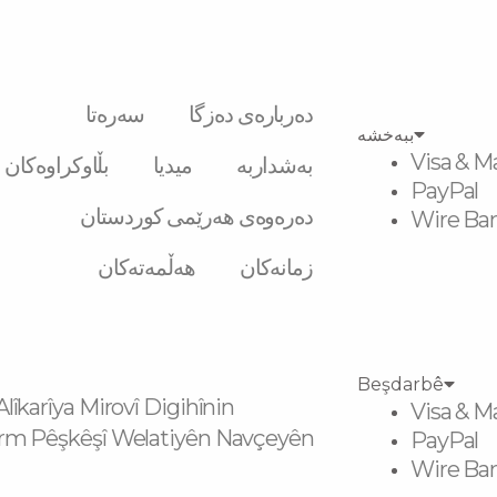
دەربارەی دەزگا
سەرەتا
ببەخشە
Visa & M
بەشداربە
میدیا
بڵاوکراوەکان
PayPal
دەرەوەی هەرێمی کوردستان
Wire Ban
زمانەکان
هەڵمەتەکان
Beşdarbê
karîya Mirovî Digihînin
Visa & M
m Pêşkêşî Welatiyên Navçeyên
PayPal
Wire Ban