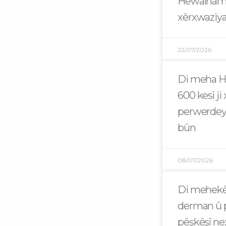
Hewalname
xêrxwaziya
22/07/2026
Di meha Hez
600 kesî ji 
perwerdey
bûn
08/07/2026
Di mehekê
derman û p
pêşkêşî n