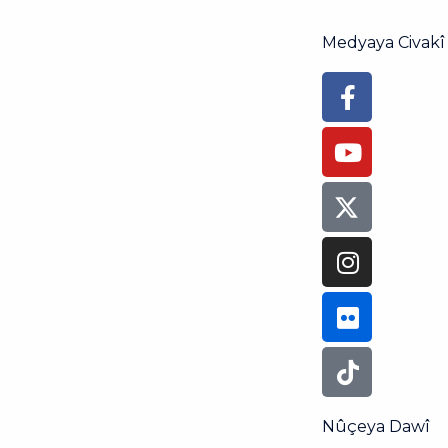
Medyaya Civakî
Faceboo
Youtube
Instagra
Flickr
Tiktok
f
Nûçeya Dawî