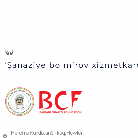
"Şanaziye bo mirov xizmetkar
Herêma Kurdistanê - Iraq, Hewlêr,