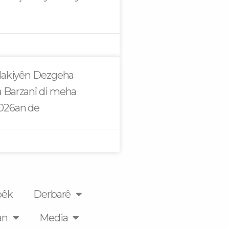
alakiyên Dezgeha
 Barzanî di meha
2026an de
pêk
Derbarê
an
Media