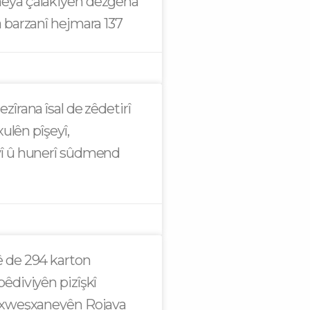
ya çalakiyên dezgeha
 barzanî hejmara 137
îrana îsal de zêdetirî
xulên pîşeyî,
î û hunerî sûdmend
 de 294 karton
êdiviyên pizîşkî
exweşxaneyên Rojava