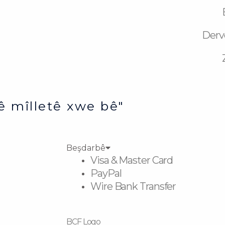
Derv
ê mîlletê xwe bê"
Beşdarbê
Visa & Master Card
PayPal
Wire Bank Transfer
BCF Logo