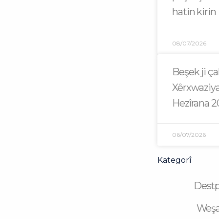
hatin kirin
08/07/2026
Beşek ji ç
Xêrxwaziya
Hezîrana 
06/07/2026
Kategorî
Dest
Weş