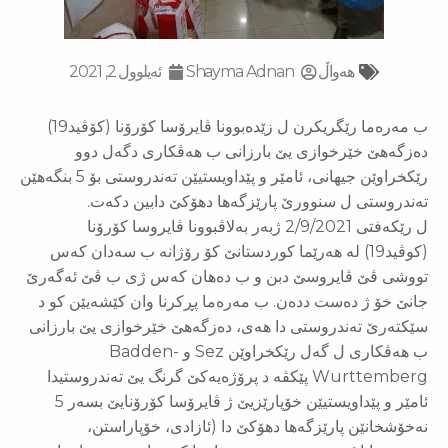
‌‌هەواڵ
Shayma Adnan
ئەیلوول 2, 2021
ب مەرەما رێگریکرن ل زێدەبوونا ڤایرۆسا کۆرۆنا (کۆڤید19)
دەزگەهێ خێرخوازی یێ بارزانی ب هەڤکاری دگەل دوو
رێکخراوێن جیهانی، ئامێر و پێداویستیێن تەندروستی بۆ 5 بنگەهێن
تەندروستی ل سنوورێ پارێزگەها دهۆکێ دابین دکەت.
ل رێکەفتی 2/9/2021 ژبەر بەلاڤبوونا ڤایروسا کۆرۆنا
(کوڤید19) لە هەرێما کوردستانێ کۆ رۆژانە ب سەدان کەس
تووشی ڤێ ڤایروسێ دبن و ب دەهان کەس ژی ب ڤێ ئەگەرێ
جانێ خۆ ژ دەست ددەن. ب مەرەما پڕکرنا وان کێشەیێن کو د
سێکتەرێ تەندروستی دا هەی، دەزگەهێ خێرخوازی یێ بارزانی
ب هەڤکاری ل گەل رێکخراوێن Sez و Badden-
Wurttemberg پێکڤە د پرۆژەیەکێ گرنگ یێ تەندروستیدا
ئامێر و پێداویستیێن خۆپارێزیێ ژ ڤایرۆسا کۆرۆنایێ بسەر 5
نەخۆشخانێن پارێزگەها دهۆکێ دا (ئازادی، خۆپاراستن،