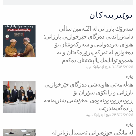
نوێترینەکان
سه‌رۆك بارزانی له‌ 21ـه‌مین ساڵی
دامەزراندنی دەزگای خێرخوازیی بارزانی:
هیوای بەردەوامی و سەركەوتنتان بۆ
دەخوازم لە ئەركە پیرۆزەكەتان و بە
هەموو توانایەك پاڵپشتیتان دەكەم
04/08/2026
هیچ لێدوانێک نییە
زیاتر »
هه‌ڵه‌مه‌تی هاو‌به‌شی ده‌زگای خێرخوازیی
بارزانی و زانكۆی سۆران بۆ
ڕووبه‌ڕووبوونه‌وه‌ی نه‌خۆشیی شێرپه‌نجه‌
ڕاده‌گه‌یه‌ندرێت
28/07/2026
هیچ لێدوانێک نییە
زیاتر »
لە مانگی حوزەیرانی ئەمساڵ زیاتر له‌