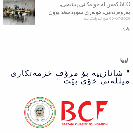
600 كه‌س له‌ خولەكانی پیشەیی،
پەروەردەیی، هونەری سوودمه‌ند بوون
08/07/2026
هیچ لێدوانێک نییە
زیاتر »
" شانازییه بۆ مرۆڤ خزمەتكاری
میللەتی خۆی بێت "