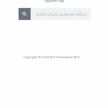
وێنە هەڵبژێرە
Sea
Copyright © 2026 BCF Powered by BCF