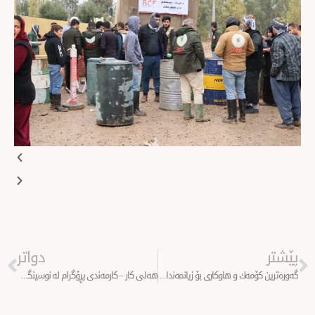
Next
دواتر
گەورەترین كۆمەك و هاوكاری بۆ زیانمەندانی لافاوی هەولێر دابین دەكرێت
هەلی کار – کارمەندی پڕۆگرام لە نوسینگەی دهۆک