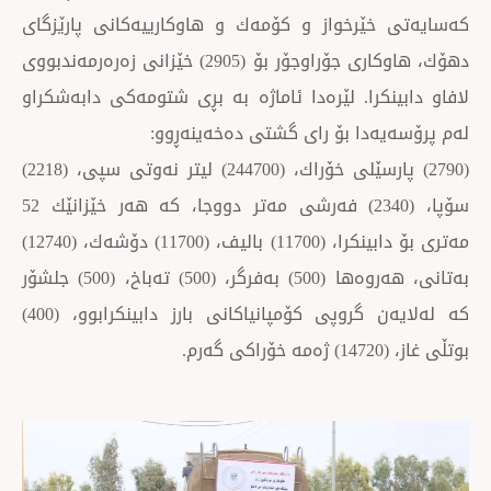
ێرخواز و كۆمەك و هاوكارییەكانی پارێزگای
دهۆك، هاوكاری جۆراوجۆر بۆ (2905) خێزانی زەرەرمەندبووی
كرا. لێرەدا ئاماژە بە بڕی شتومەكی دابەشكراو
ەدا بۆ رای گشتی دەخەینەڕوو:
(2790) پارسێلی خۆراك، (244700) لیتر نەوتی سپی، (2218)
سۆپا، (2340) فەرشی مەتر دووجا، كە هەر خێزانێك 52
مەتری بۆ دابینكرا، (11700) بالیف، (11700) دۆشەك، (12740)
بەتانی، هەروەها (500) بەفرگر، (500) تەباخ، (500) جلشۆر
كە لەلایەن گروپی كۆمپانیاكانی بارز دابینكرابوو، (400)