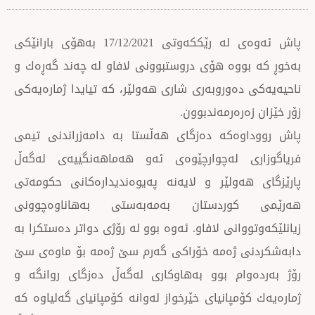
پاش ئەوەی لە رێككەوتی 17/12/2021 بەهۆی بارانێكی
ووە هۆی دروستبوونی لافاو لە چەند گەڕەك و
دەوروبەری شاری هەولێر، كە تیایدا ژمارەیەكی
ەرەرمەندبوون.
وەكە دەزگای هەڵستا بە دامەزراندنی تیمی
ی لەچوارچێوەی ئەو هەماهەنگییەی لەگەڵ
ەولێر و لایەنە پەیوەندیدارەكانی حكومەتی
وردستان بەمەبەستی بەهاناوەچوونی
وانی لافاو. ئەوە بوو لە رۆژی دواتر دەستكرا بە
ی ژەمە خۆراكی گەرم سێ ژەمە بۆ ماوەی سێ
ام بوو بەهاوكاری لەگەڵ دەزگای روانگە و
مپانیای خێرخواز لەوانە كۆمپانیای گەلیاوە كە