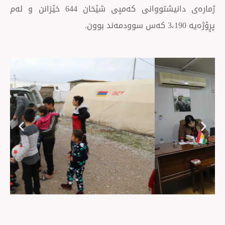
ژمارەی دانیشتووانی کەمپی شێخان 644 خێزانن و لەم
Next