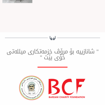
ییه بۆ مرۆڤ خزمەتكاری میللەتی
خۆی بێت "