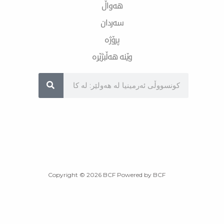
هەواڵ
سەردان
پرۆژە
وێنە هەڵبژێرە
Sea
Copyright © 2026 BCF Powered by BCF