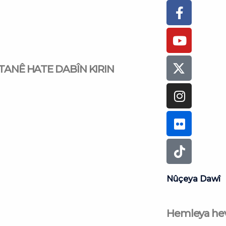
Faceboo
Youtub
Instagr
Flickr
Tiktok
f
TANÊ HATE DABÎN KIRIN
Nûçeya Dawî
Hemleya hev