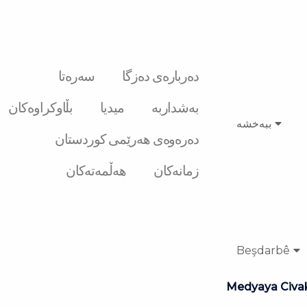
دەربارەی دەزگا
سەرەتا
بەشداربە
میدیا
بڵاوکراوەکان
ببەخشە
دەرەوەی هەرێمی کوردستان
زمانەکان
هەڵمەتەکان
Beşdarbê
Medyaya Civa