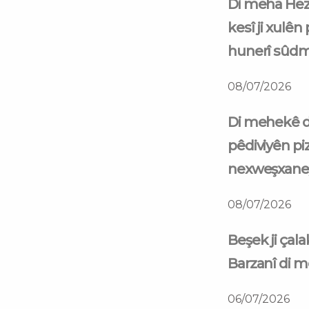
Di meha Hezî
kesî ji xulên
hunerî sûd
08/07/2026
Di mehekê d
pêdiviyên piz
nexweşxaneyê
08/07/2026
Beşek ji çal
Barzanî di 
06/07/2026