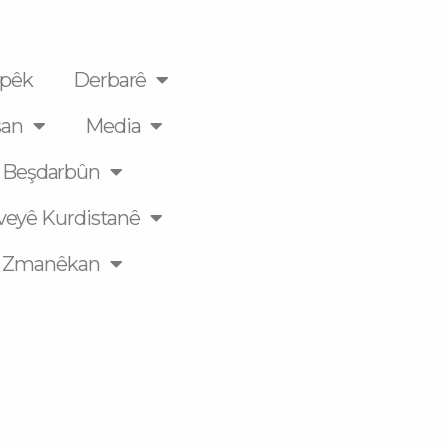
pêk
Derbarê
an
Media
Beşdarbûn
veyê Kurdistanê
Zmanêkan