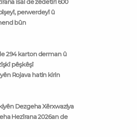
rana îsal de zêdetirî 600
 pîşeyî, perwerdeyî û
mend bûn
e 294 karton derman û
îşkî pêşkêşî
n Rojava hatin kirin
akiyên Dezgeha Xêrxwaziya
meha Hezîrana 2026an de