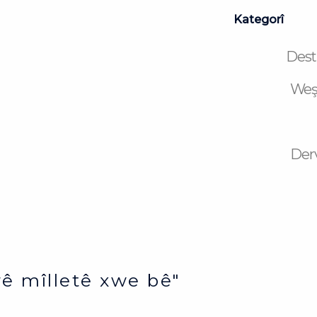
Kategorî
Dest
Weş
Der
ê mîlletê xwe bê"