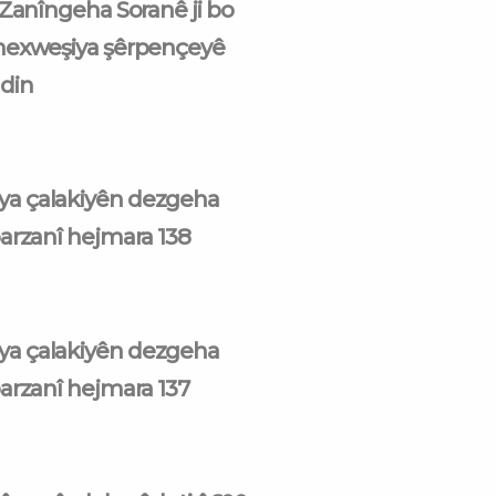
 Zanîngeha Soranê ji bo
nexweşiya şêrpençeyê
din
a çalakiyên dezgeha
arzanî hejmara 138
a çalakiyên dezgeha
arzanî hejmara 137