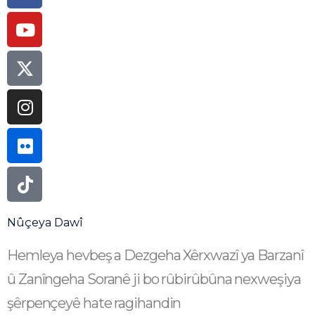
Nûçeya Dawî
Hemleya hevbeş a Dezgeha Xêrxwazî ya Barzanî
û Zanîngeha Soranê ji bo rûbirûbûna nexweşiya
şêrpençeyê hate ragihandin