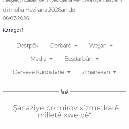
Beşek ji çalakiyên Dezgeha Xêrxwaziya Barzanî
di meha Hezîrana 2026an de
06/07/2026
Kategorî
Destpêk
Derbarê
Weşan
Media
Beşdarbûn
Derveyê Kurdistanê
Zmanêkan
"Şanaziye bo mirov xizmetkarê
mîlletê xwe bê"