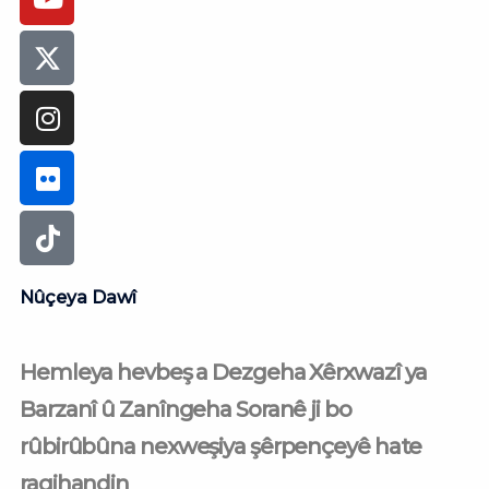
Nûçeya Dawî
Hemleya hevbeş a Dezgeha Xêrxwazî ya
Barzanî û Zanîngeha Soranê ji bo
rûbirûbûna nexweşiya şêrpençeyê hate
ragihandin