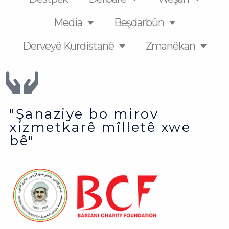
Media
Beşdarbûn
Derveyê Kurdistanê
Zmanêkan
"Şanaziye bo mirov
xizmetkarê mîlletê xwe
bê"