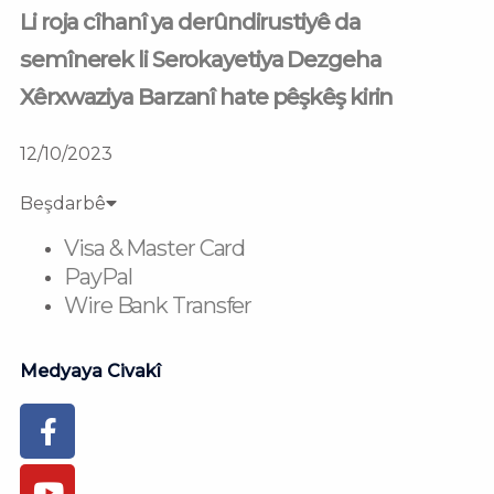
Li roja cîhanî ya derûndirustiyê da
semînerek li Serokayetiya Dezgeha
Xêrxwaziya Barzanî hate pêşkêş kirin
12/10/2023
Beşdarbê
Visa & Master Card
PayPal
Wire Bank Transfer
Medyaya Civakî
Facebook-
Youtube
Instagram
Flickr
Tiktok
f