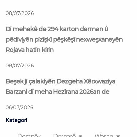
08/07/2026
Di mehekê de 294 karton derman û
pêdiviyên pizîşkî pêşkêşî nexweşxaneyên
Rojava hatin kirin
08/07/2026
Beşek ji çalakiyên Dezgeha Xêrxwaziya
Barzanî di meha Hezîrana 2026an de
06/07/2026
Kategorî
Destpêk
Derbarê
Weşan