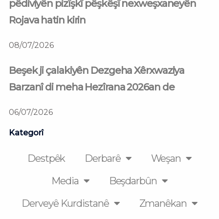
pêdiviyên pizîşkî pêşkêşî nexweşxaneyên
Rojava hatin kirin
08/07/2026
Beşek ji çalakiyên Dezgeha Xêrxwaziya
Barzanî di meha Hezîrana 2026an de
06/07/2026
Kategorî
Destpêk
Derbarê
Weşan
Media
Beşdarbûn
Derveyê Kurdistanê
Zmanêkan