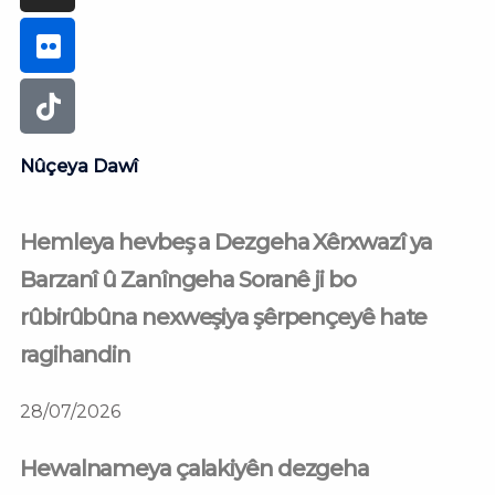
Nûçeya Dawî
Hemleya hevbeş a Dezgeha Xêrxwazî ya
Barzanî û Zanîngeha Soranê ji bo
rûbirûbûna nexweşiya şêrpençeyê hate
ragihandin
28/07/2026
Hewalnameya çalakiyên dezgeha