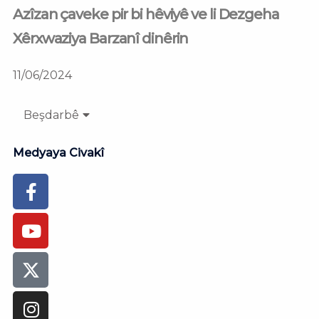
Azîzan çaveke pir bi hêviyê ve li Dezgeha
Xêrxwaziya Barzanî dinêrin
11/06/2024
Beşdarbê
Medyaya Civakî
Facebook-
Youtube
Instagram
Flickr
Tiktok
f