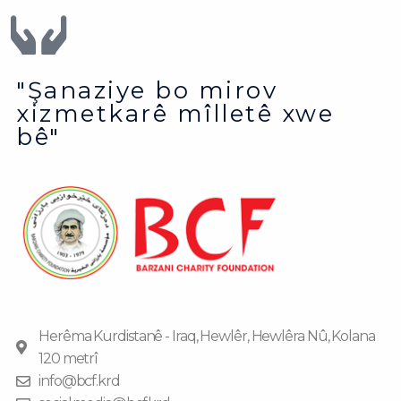
"Şanaziye bo mirov
xizmetkarê mîlletê xwe
bê"
Herêma Kurdistanê - Iraq, Hewlêr, Hewlêra Nû, Kolana
120 metrî
info@bcf.krd