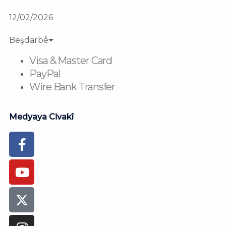
12/02/2026
Beşdarbê
Visa & Master Card
PayPal
Wire Bank Transfer
Medyaya Civakî
Facebook-
Youtube
Instagram
Flickr
Tiktok
f