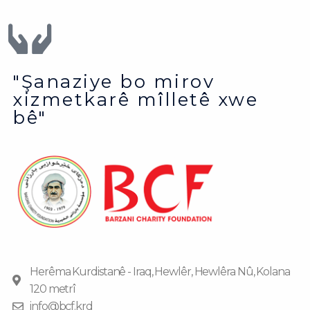
"Şanaziye bo mirov
xizmetkarê mîlletê xwe
bê"
Herêma Kurdistanê - Iraq, Hewlêr, Hewlêra Nû, Kolana
120 metrî
info@bcf.krd