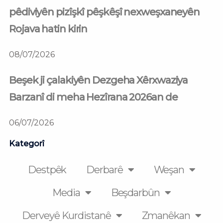
pêdiviyên pizîşkî pêşkêşî nexweşxaneyên
Rojava hatin kirin
08/07/2026
Beşek ji çalakiyên Dezgeha Xêrxwaziya
Barzanî di meha Hezîrana 2026an de
06/07/2026
Kategorî
Destpêk
Derbarê
Weşan
Media
Beşdarbûn
Derveyê Kurdistanê
Zmanêkan