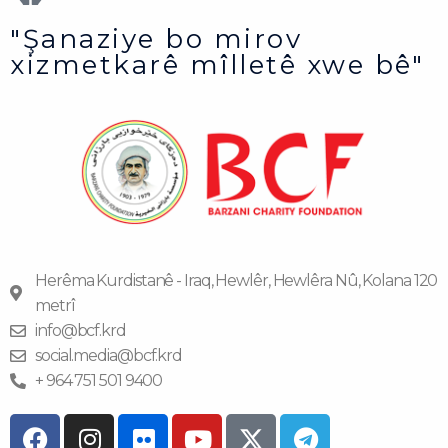
"Şanaziye bo mirov
xizmetkarê mîlletê xwe bê"
Herêma Kurdistanê - Iraq, Hewlêr, Hewlêra Nû, Kolana 120
metrî
info@bcf.krd
social.media@bcf.krd
+ 964 751 501 9400
F
I
F
Y
T