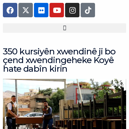
Skip
F
F
Y
I
T
to
a
l
o
n
i
content
c
i
u
s
k
e
c
t
t
t
b
k
u
a
o
o
r
b
g
k
o
e
r
350 kursiyên xwendinê ji bo
k
a
çend xwendingeheke Koyê
m
hate dabîn kirin