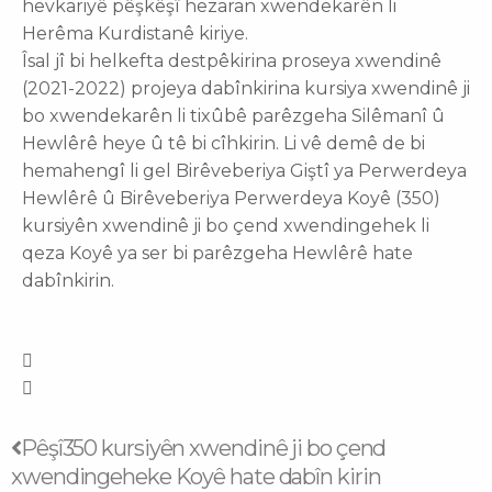
hevkariyê pêşkêşî hezaran xwendekarên li
Herêma Kurdistanê kiriye.
Îsal jî bi helkefta destpêkirina proseya xwendinê
(2021-2022) projeya dabînkirina kursiya xwendinê ji
bo xwendekarên li tixûbê parêzgeha Silêmanî û
Hewlêrê heye û tê bi cîhkirin. Li vê demê de bi
hemahengî li gel Birêveberiya Giştî ya Perwerdeya
Hewlêrê û Birêveberiya Perwerdeya Koyê (350)
kursiyên xwendinê ji bo çend xwendingehek li
qeza Koyê ya ser bi parêzgeha Hewlêrê hate
dabînkirin.
Prev
Next
Pêşî
350 kursiyên xwendinê ji bo çend
xwendingeheke Koyê hate dabîn kirin