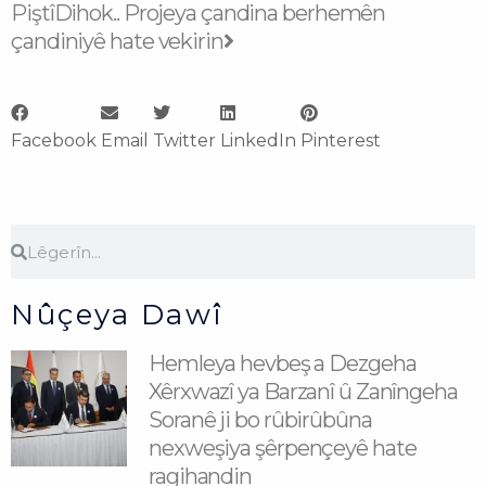
Piştî
Dihok.. Projeya çandina berhemên
çandiniyê hate vekirin
Facebook
Email
Twitter
LinkedIn
Pinterest
Search
Search
Nûçeya Dawî
Hemleya hevbeş a Dezgeha
Xêrxwazî ya Barzanî û Zanîngeha
Soranê ji bo rûbirûbûna
nexweşiya şêrpençeyê hate
ragihandin