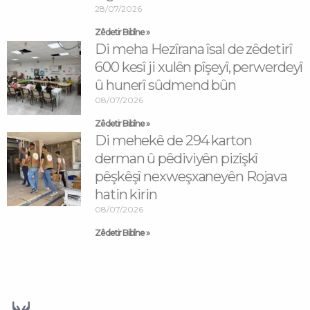
28/07/2026
Zêdetir Bibîne »
Di meha Hezîrana îsal de zêdetirî
600 kesî ji xulên pîşeyî, perwerdeyî
û hunerî sûdmend bûn
08/07/2026
Zêdetir Bibîne »
Di mehekê de 294 karton
derman û pêdiviyên pizîşkî
pêşkêşî nexweşxaneyên Rojava
hatin kirin
08/07/2026
Zêdetir Bibîne »