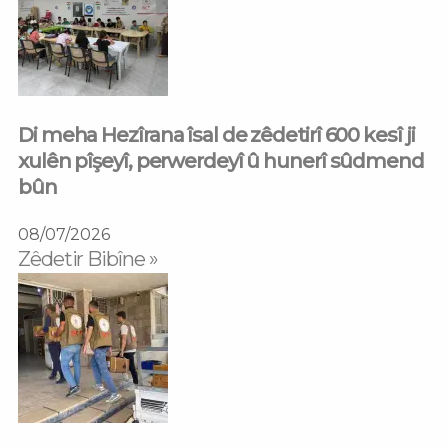
Di meha Hezîrana îsal de zêdetirî 600 kesî ji
xulên pîşeyî, perwerdeyî û hunerî sûdmend
bûn
08/07/2026
Zêdetir Bibîne »