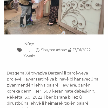
Nûçe
,
Shayma Adnan
13/01/2022
Xwarin
Dezgeha Xêrxwaziya Barzanî li çarçêweya
projeyê Hawar Hatinê ya bi navê bi hanaveçûna
ziyanmendên lehiya bajarê Hewlêrê, danên
xoreka germ li ser 1500 kesan hate dabeşkirin.
Rêkefta 13.01.2022 ji ber barana bi lez û
dirustbûna lehiyê li hejmarek taxên bajarê