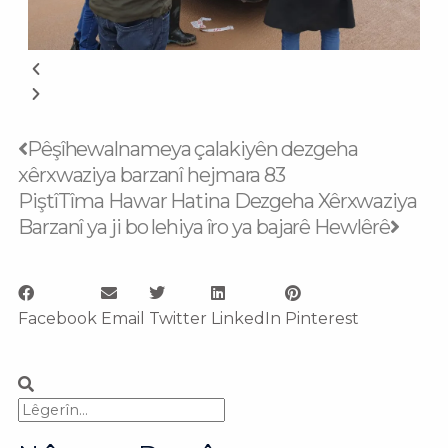
Prev
Next
Pêşî
hewalnameya çalakiyên dezgeha
xêrxwaziya barzanî hejmara 83
Piştî
Tîma Hawar Hatina Dezgeha Xêrxwaziya
Barzanî ya ji bo lehiya îro ya bajarê Hewlêrê
Facebook
Email
Twitter
LinkedIn
Pinterest
Search
Search