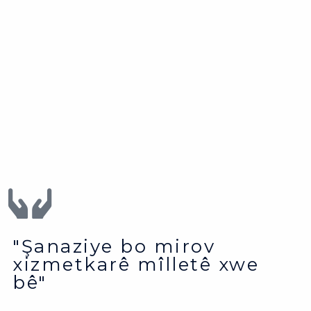
"Şanaziye bo mirov
xizmetkarê mîlletê xwe
bê"