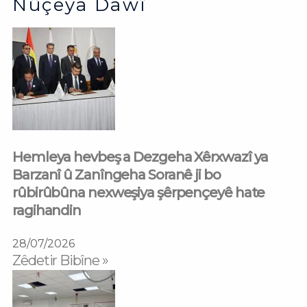
Nûçeya Dawî
Hemleya hevbeş a Dezgeha Xêrxwazî ya
Barzanî û Zanîngeha Soranê ji bo
rûbirûbûna nexweşiya şêrpençeyê hate
ragihandin
28/07/2026
Zêdetir Bibîne »