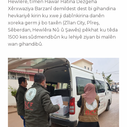
Hewlêrê, tîmên Hawar Hatina Dezgeha
Xêrxwaziya Barzanî demildest dest bi gihandina
hevkariyê kirin ku xwe ji dabînkirina danên
xoreka germ ji bo taxên (Zîlan City, Pîreş,
Sêberdan, Hewlêra Nû û Şawês) pêkhat ku têda
1500 kes sûdmendbûn ku lehiyê ziyan bi malên
wan gihandibû.