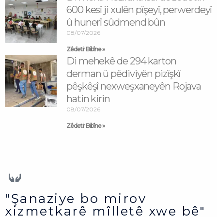
600 kesî ji xulên pîşeyî, perwerdeyî
û hunerî sûdmend bûn
08/07/2026
Zêdetir Bibîne »
Di mehekê de 294 karton
derman û pêdiviyên pizîşkî
pêşkêşî nexweşxaneyên Rojava
hatin kirin
08/07/2026
Zêdetir Bibîne »
"Şanaziye bo mirov
xizmetkarê mîlletê xwe bê"