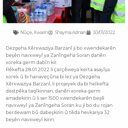
Nûçe
,
Xwarin
Shayma Adnan
30/01/2022
Dezgeha Xêrxwaziya Barzanî ji bo xwendekarên
beşên navxweyî ya Zanîngeha Soran danên
xoreka germ dabîn kir.
Rêkefta 28.01.2022 li çarçêweya kerta asayîşa
xorek û bi hanaveçûna bi lez ya Dezgeha
Xêrxwaziya Barzanî, li projeyek da bi helkefta
destpêka taqîkirinan, danên xoreka germ
amadekirin û li ser 1500 xwendekarên beşê
navxweyî ya Zanîngeha Soran ku ji bo du rojan
berdewam bû dabeşkirin û têda hevkariya 32
beşên navxweyî kirin.