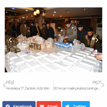
Prev
N
PÊŞÎ
PIŞTÎ
Hevkariya 17 Zarokên Azîz Kirin
50 hezar mask pêşkêşî zanîngehên Herêma Kurdistanê kirin
Facebook
Email
Twitter