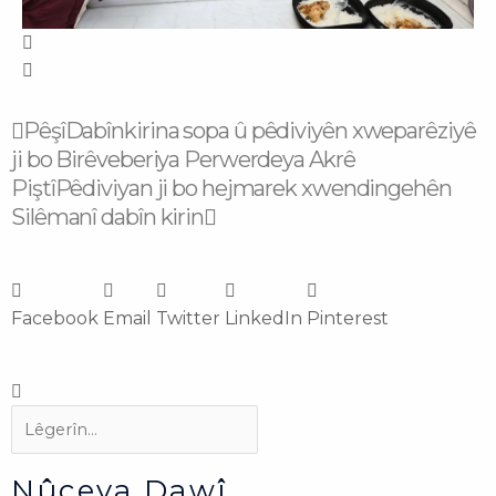
Prev
Next
Pêşî
Dabînkirina sopa û pêdiviyên xweparêziyê
ji bo Birêveberiya Perwerdeya Akrê
Piştî
Pêdiviyan ji bo hejmarek xwendingehên
Silêmanî dabîn kirin
Facebook
Email
Twitter
LinkedIn
Pinterest
Search
Search
Nûçeya Dawî