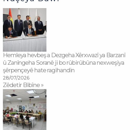
Hemleya hevbeş a Dezgeha Xêrxwazî ya Barzanî
û Zanîngeha Soranê ji bo rûbirûbûna nexweşiya
şêrpençeyê hate ragihandin
28/07/2026
Zêdetir Bibîne »