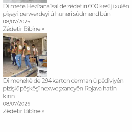
Di meha Hezîrana îsal de zêdetirî 600 kesî ji xulên
pîşeyî, perwerdeyî û hunerî sûdmend bûn
08/07/2026
Zêdetir Bibîne »
Di mehekê de 294 karton derman û pêdiviyên
pizîşkî pêşkêşî nexweşxaneyên Rojava hatin
kirin
08/07/2026
Zêdetir Bibîne »