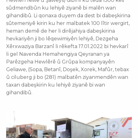
Hewlêrî Niwê û Şaweys) dibînî ku têda 1500 kes
sûdmendbûn ku lehiyê ziyanê bi malên wan
gihandibû. Li qonaxa duyem da dest bi dabeşkirina
sûtemeniyê kirin ku her malbatek 100 lîtir wergirt,
heman demê de her li dirêjahiya dabeşkirina
hevkariyên ji bo lêqewimiyên lehiyê, Dezgeha
Xêrxwaziya Barzanî li rêkefta 17.01.2022 bi hevkarî
li gel Navenda Hemahengiya Qeyranan ya
Parêzgeha Hewlêrê û Grûpa kompanyayên
Geliawe, (Sopa, Betanî, Doşek, Xorek, Mafûr, tebax
û ciluberg ji bo (281) malbatên ziyanmendên wan
taxan dabeşkirin ku lehiyê ziyanê bi wan
gihandibû.