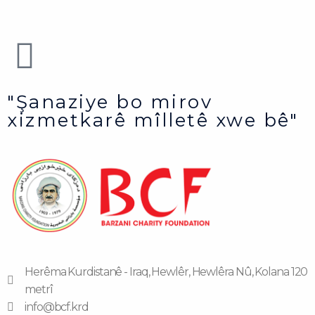
"Şanaziye bo mirov
xizmetkarê mîlletê xwe bê"
Herêma Kurdistanê - Iraq, Hewlêr, Hewlêra Nû, Kolana 120
metrî
info@bcf.krd