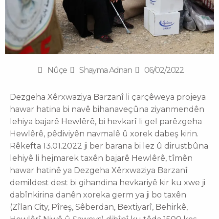
Nûçe
Shayma Adnan
06/02/2022
Dezgeha Xêrxwaziya Barzanî li çarçêweya projeya
hawar hatina bi navê bihanaveçûna ziyanmendên
lehiya bajarê Hewlêrê, bi hevkarî li gel parêzgeha
Hewlêrê, pêdiviyên navmalê û xorek dabeş kirin.
Rêkefta 13.01.2022 ji ber barana bi lez û dirustbûna
lehiyê li hejmarek taxên bajarê Hewlêrê, tîmên
hawar hatinê ya Dezgeha Xêrxwaziya Barzanî
demildest dest bi gihandina hevkariyê kir ku xwe ji
dabînkirina danên xoreka germ ya ji bo taxên
(Zîlan City, Pîreş, Sêberdan, Bextiyarî, Behirkê,