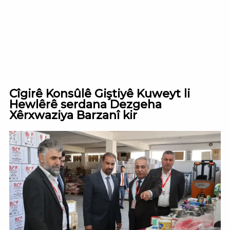
Skip
to
content
Cîgirê Konsûlê Giştiyê Kuweyt li
Hewlêrê serdana Dezgeha
Xêrxwaziya Barzanî kir