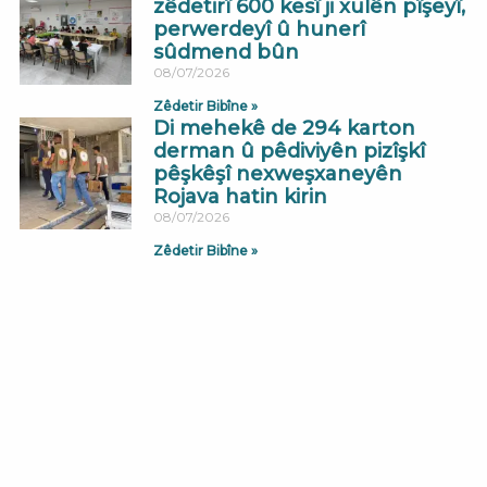
zêdetirî 600 kesî ji xulên pîşeyî,
perwerdeyî û hunerî
sûdmend bûn
08/07/2026
Zêdetir Bibîne »
Di mehekê de 294 karton
derman û pêdiviyên pizîşkî
pêşkêşî nexweşxaneyên
Rojava hatin kirin
08/07/2026
Zêdetir Bibîne »