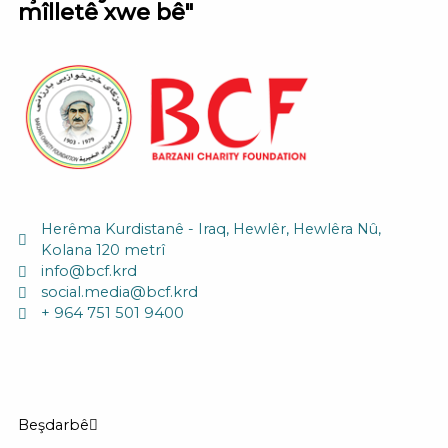
mîlletê xwe bê"
Herêma Kurdistanê - Iraq, Hewlêr, Hewlêra Nû,
Kolana 120 metrî
info@bcf.krd
social.media@bcf.krd
+ 964 751 501 9400
Beşdarbê