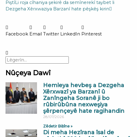
Piştî
Li roja cîhaniya şekirê da semînerekî taybet li
Dezgeha Xêrxwaziya Barzanî hate pêşkêş kirin
Facebook
Email
Twitter
LinkedIn
Pinterest
Search
Search
Nûçeya Dawî
Hemleya hevbeş a Dezgeha
Xêrxwazî ya Barzanî û
Zanîngeha Soranê ji bo
rûbirûbûna nexweşiya
şêrpençeyê hate ragihandin
28/07/2026
Zêdetir Bibîne »
Di meha Hezîrana îsal de