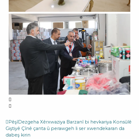
Prev
Next
Pêşî
Dezgeha Xêrxwaziya Barzanî bi hevkariya Konsûlê
Giştiyê Çînê çanta û perawgeh li ser xwendekaran da
dabeş kirin