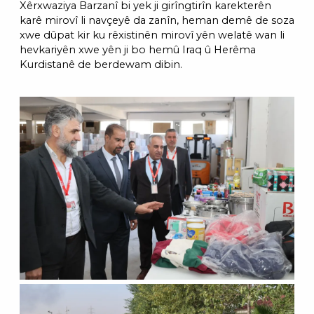
Xêrxwaziya Barzanî bi yek ji girîngtirîn karekterên
karê mirovî li navçeyê da zanîn, heman demê de soza
xwe dûpat kir ku rêxistinên mirovî yên welatê wan li
hevkariyên xwe yên ji bo hemû Iraq û Herêma
Kurdistanê de berdewam dibin.