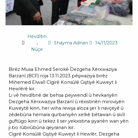
Hevdîtin
,
Shayma Adnan
14/11/2023
Nûçe
Birêz Musa Ehmed Serokê Dezgeha Xêrxwaziya
Barzanî (BCF) roja 13.11.2023 pêşwaziya birêz
Mihemed Elwaîl Cîgirê Konsûlê Giştiyê Kuweyt li
Hewlêrê kir.
Li vê hevdîtinê de behsa peywendî û hevkariyên
Dezgeha Xêrxwaziya Barzanî û rêxistinên miroviyên
Kuweytê kirin, her wiha rewşa aloza şer li navçeyê û
zêdebûna hemara qurbaniyên xelkê bêtawan û sivîl
guftûgo kirin û tekez li ser yekxistina şiyanên wan yên
ji bo rûbirûbûna qeyranan kir.
Cîgirê Konsûlê Giştiyê Kuweyt li Hewlêr, Dezgeha