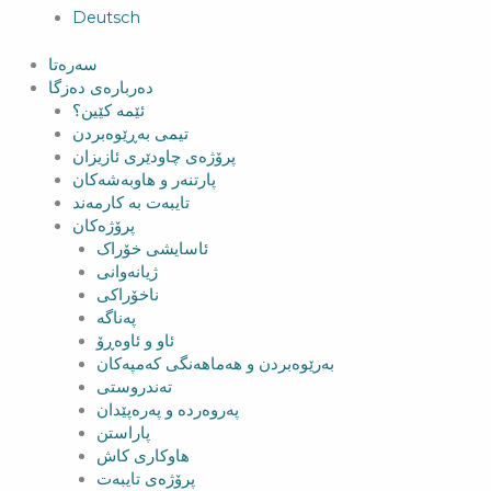
Deutsch
سەرەتا
دەربارەی دەزگا
ئێمە کێین؟
تیمی بەڕێوەبردن
پرۆژەی چاودێری ئازیزان
پارتنەر و هاوبەشەکان
تایبەت بە کارمەند
پرۆژەکان
ئاسایشی خۆراک
ژیانەوانی
ناخۆراکی
پەناگە
ئاو و ئاوەڕۆ
بەرێوەبردن و هەماهەنگی کەمپەکان
تەندروستی
پەروەردە و پەرەپێدان
پاراستن
هاوکاری کاش
پرۆژەی تایبەت