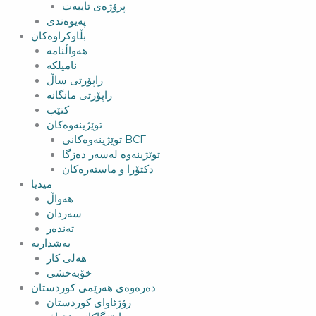
پرۆژەی تایبەت
پەیوەندی
بڵاوکراوەکان
هەواڵنامە
نامیلکە
راپۆرتی ساڵ
راپۆرتی مانگانە
کتێب
توێژینەوەکان
توێژینەوەکانی BCF​
توێژینەوە لەسەر دەزگا
دکتۆرا و ماستەرەکان
میدیا
‌‌هەواڵ
سه‌ردان
تەندەر
بەشداربە
هەلی کار
خۆبەخشی
دەرەوەی هەرێمی کوردستان
رۆژئاوای کوردستان