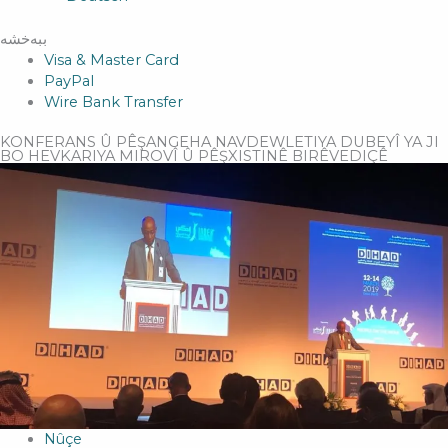
ببەخشە
Visa & Master Card
PayPal
Wire Bank Transfer
KONFERANS Û PÊŞANGEHA NAVDEWLETIYA DUBEYÎ YA JI
BO HEVKARIYA MIROVÎ Û PÊŞXISTINÊ BIRÊVEDIÇÊ
Nûçe