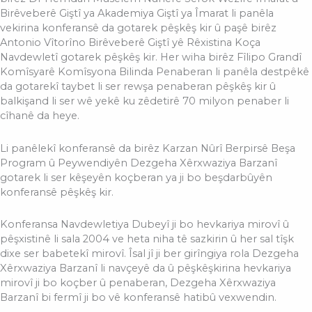
Birêveberê Giştî ya Akademiya Giştî ya Îmarat li panêla
vekirina konferansê da gotarek pêşkêş kir û paşê birêz
Antonio Vîtorîno Birêveberê Giştî yê Rêxistina Koça
Navdewletî gotarek pêşkêş kir. Her wiha birêz Fîlipo Grandî
Komîsyarê Komîsyona Bilinda Penaberan li panêla destpêkê
da gotarekî taybet li ser rewşa penaberan pêşkêş kir û
balkişand li ser wê yekê ku zêdetirê 70 milyon penaber li
cîhanê da heye.
Li panêlekî konferansê da birêz Karzan Nûrî Berpirsê Beşa
Program û Peywendiyên Dezgeha Xêrxwaziya Barzanî
gotarek li ser kêşeyên koçberan ya ji bo beşdarbûyên
konferansê pêşkêş kir.
Konferansa Navdewletiya Dubeyî ji bo hevkariya mirovî û
pêşxistinê li sala 2004 ve heta niha tê sazkirin û her sal tîşk
dixe ser babetekî mirovî. Îsal jî ji ber girîngiya rola Dezgeha
Xêrxwaziya Barzanî li navçeyê da û pêşkêşkirina hevkariya
mirovî ji bo koçber û penaberan, Dezgeha Xêrxwaziya
Barzanî bi fermî ji bo vê konferansê hatibû vexwendin.