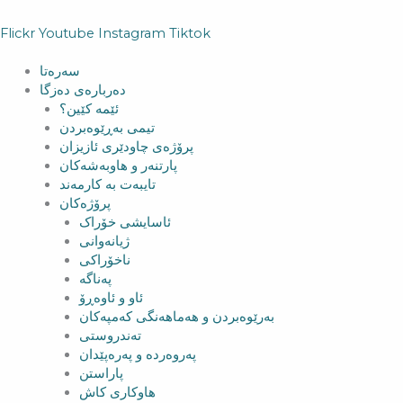
Flickr
Youtube
Instagram
Tiktok
سەرەتا
دەربارەی دەزگا
ئێمە کێین؟
تیمی بەڕێوەبردن
پرۆژەی چاودێری ئازیزان
پارتنەر و هاوبەشەکان
تایبەت بە کارمەند
پرۆژەکان
ئاسایشی خۆراک
ژیانەوانی
ناخۆراکی
پەناگە
ئاو و ئاوەڕۆ
بەرێوەبردن و هەماهەنگی کەمپەکان
تەندروستی
پەروەردە و پەرەپێدان
پاراستن
هاوکاری کاش