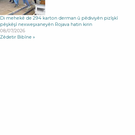
Di mehekê de 294 karton derman û pêdiviyên pizîşkî
pêşkêşî nexweşxaneyên Rojava hatin kirin
08/07/2026
Zêdetir Bibîne »