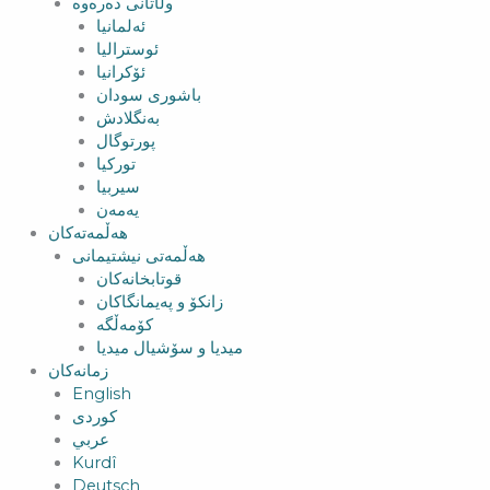
وڵاتانی دەرەوە
ئەلمانیا
ئوسترالیا
ئۆکرانیا
باشوری سودان
بەنگلادش
پورتوگال
تورکیا
سیربیا
یەمەن
هەڵمەتەکان
هەڵمەتی نیشتیمانی
قوتابخانەکان
زانکۆ و پەیمانگاکان
کۆمەڵگە
میدیا و سۆشیال میدیا
زمانەکان
English
کوردی
عربي
Kurdî
Deutsch