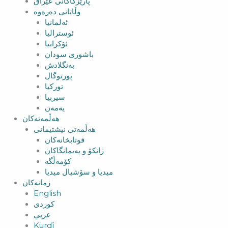
پارێزگاکانی عێراق
وڵاتانی دەرەوە
ئەلمانیا
ئوسترالیا
ئۆکرانیا
باشوری سودان
بەنگلادش
پورتوگال
تورکیا
سیربیا
یەمەن
هەڵمەتەکان
هەڵمەتی نیشتیمانی
قوتابخانەکان
زانکۆ و پەیمانگاکان
کۆمەڵگە
میدیا و سۆشیال میدیا
زمانەکان
English
کوردی
عربي
Kurdî