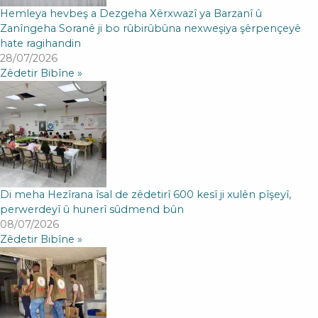
Hemleya hevbeş a Dezgeha Xêrxwazî ya Barzanî û
Zanîngeha Soranê ji bo rûbirûbûna nexweşiya şêrpençeyê
hate ragihandin
28/07/2026
Zêdetir Bibîne »
Di meha Hezîrana îsal de zêdetirî 600 kesî ji xulên pîşeyî,
perwerdeyî û hunerî sûdmend bûn
08/07/2026
Zêdetir Bibîne »