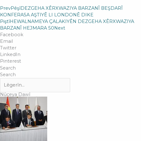
Prev
Pêşî
DEZGEHA XÊRXWAZIYA BARZANÎ BEŞDARÎ
KONFERASA AŞTIYÊ LI LONDONÊ DIKE
Piştî
HEWALNAMEYA ÇALAKIYÊN DEZGEHA XÊRXWAZIYA
BARZANÎ HEJMARA 50
Next
Facebook
Email
Twitter
LinkedIn
Pinterest
Search
Search
Nûçeya Dawî