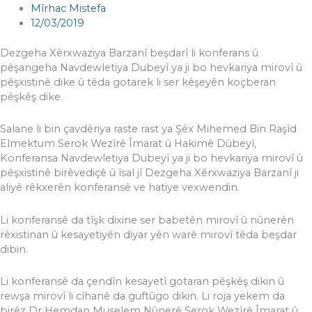
Mîrhac Mistefa
12/03/2019
Dezgeha Xêrxwaziya Barzanî beşdarî li konferans û
pêşangeha Navdewletiya Dubeyî ya ji bo hevkariya mirovî û
pêşxistinê dike û têda gotarek li ser kêşeyên koçberan
pêşkêş dike.
Salane li bin çavdêriya raste rast ya Şêx Mihemed Bin Raşîd
Elmektum Serok Wezîrê Îmarat û Hakimê Dûbeyî,
Konferansa Navdewletiya Dubeyî ya ji bo hevkariya mirovî û
pêşxistinê birêvediçê û îsal jî Dezgeha Xêrxwaziya Barzanî ji
aliyê rêkxerên konferansê ve hatiye vexwendin.
Li konferansê da tîşk dixine ser babetên mirovî û nûnerên
rêxistinan û kesayetiyên diyar yên warê mirovî têda beşdar
dibin.
Li konferansê da çendîn kesayetî gotaran pêşkêş dikin û
rewşa mirovî li cîhanê da guftûgo dikin. Li roja yekem da
birêz Dr Hemdan Muselem Nûnerê Serok Wezîrê Îmarat û