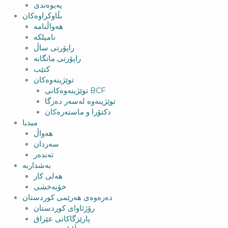
پەیوەندی
بڵاوکراوەکان
هەواڵنامە
نامیلکە
راپۆرتی ساڵ
راپۆرتی مانگانە
کتێب
توێژینەوەکان
توێژینەوەکانی BCF​
توێژینەوە لەسەر دەزگا
دکتۆرا و ماستەرەکان
میدیا
‌‌هەواڵ
سه‌ردان
تەندەر
بەشداربە
هەلی کار
خۆبەخشی
دەرەوەی هەرێمی کوردستان
رۆژئاوای کوردستان
پارێزگاکانی عێراق