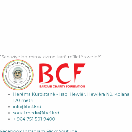
"Şanaziye bo mirov xizmetkarê mîlletê xwe bê"
Herêma Kurdistanê - Iraq, Hewlêr, Hewlêra Nû, Kolana
120 metrî
info@bcf.krd
social.media@bcf.krd
+ 964 751 501 9400
Facebook
Instagram
Flickr
Youtube