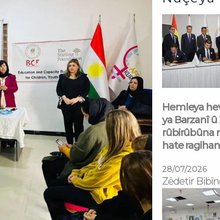
Hemleya hev
ya Barzanî û
rûbirûbûna 
hate ragihan
28/07/2026
Zêdetir Bibîn