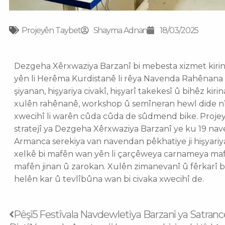
Projeyên Taybet
Shayma Adnan
18/03/2025
Dezgeha Xêrxwaziya Barzanî bi mebesta xizmet kirin
yên li Herêma Kurdistanê li rêya Navenda Rahênana P
şiyanan, hişyariya civakî, hişyarî takekesî û bihêz kir
xulên rahênanê, workshop û semîneran hewl dide n
xwecihî li warên cûda cûda de sûdmend bike. Projey
stratejî ya Dezgeha Xêrxwaziya Barzanî ye ku 19 nav
Armanca serekiya van navendan pêkhatiye ji hişyariya
xelkê bi mafên wan yên li çarçêweya carnameya maf
mafên jinan û zarokan. Xulên zimanevanî û fêrkarî b
helên kar û tevlîbûna wan bi civaka xwecihî de.
Prev
Pêşî
5 Festîvala Navdewletiya Barzanî ya Satranc