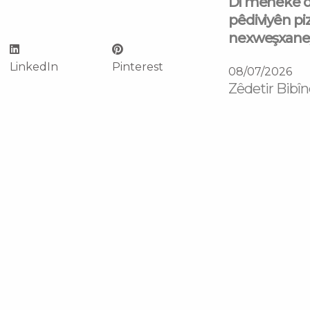
Di mehekê d
pêdiviyên piz
nexweşxaneyê
LinkedIn
Pinterest
08/07/2026
Zêdetir Bibîn