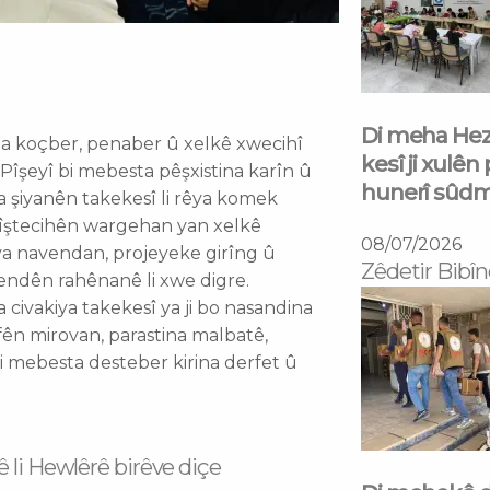
Di meha Hezî
a koçber, penaber û xelkê xwecihî
kesî ji xulên
îşeyî bi mebesta pêşxistina karîn û
hunerî sûd
ina şiyanên takekesî li rêya komek
îştecihên wargehan yan xelkê
08/07/2026
a navendan, projeyeke girîng û
Zêdetir Bibîn
endên rahênanê li xwe digre.
 civakiya takekesî ya ji bo nasandina
ên mirovan, parastina malbatê,
i mebesta desteber kirina derfet û
Next
ê li Hewlêrê birêve diçe