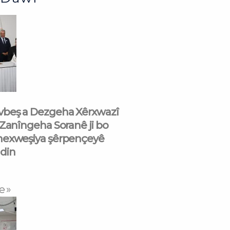
beş a Dezgeha Xêrxwazî
 Zanîngeha Soranê ji bo
nexweşiya şêrpençeyê
din
e »