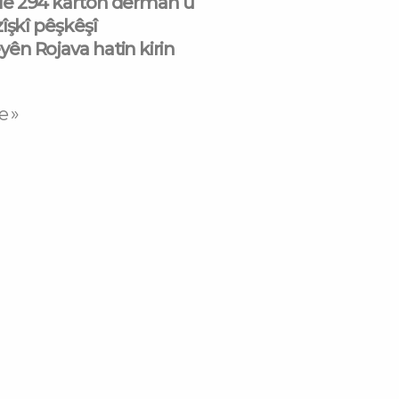
e 294 karton derman û
îşkî pêşkêşî
n Rojava hatin kirin
e »