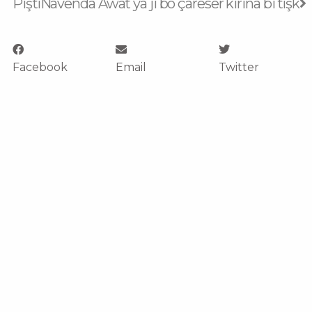
Piştî
Navenda Awat ya ji bo çareser kirina bi tîşk​​
Facebook
Email
Twitter