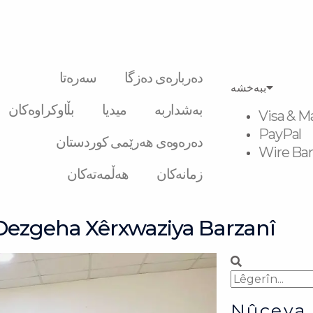
دەربارەی دەزگا
سەرەتا
ببەخشە
بەشداربە
میدیا
بڵاوکراوەکان
Visa & M
PayPal
دەرەوەی هەرێمی کوردستان
Wire Ban
زمانەکان
هەڵمەتەکان
Dezgeha Xêrxwaziya Barzanî
Search
Search
Nûçeya