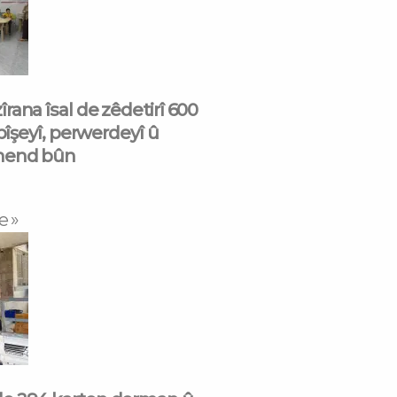
rana îsal de zêdetirî 600
 pîşeyî, perwerdeyî û
mend bûn
e »