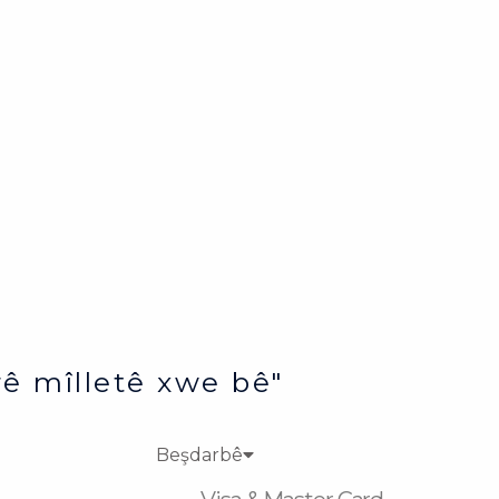
ê mîlletê xwe bê"
Beşdarbê