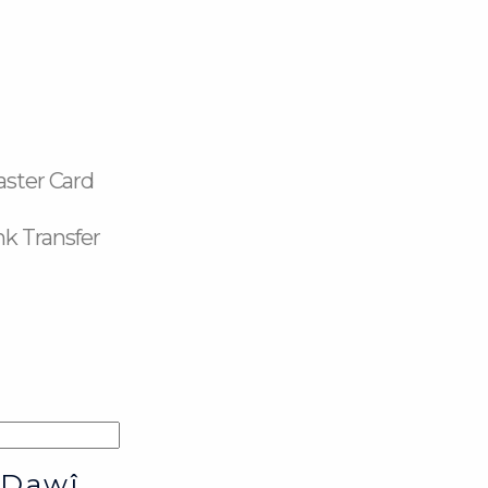
aster Card
k Transfer
 Dawî