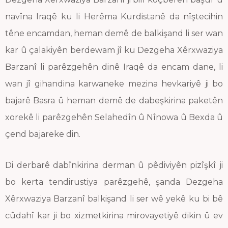
navîna Iraqê ku li Herêma Kurdistanê da nîştecihin
têne encamdan, heman demê de balkişand li ser wan
kar û çalakiyên berdewam jî ku Dezgeha Xêrxwaziya
Barzanî li parêzgehên dinê Iraqê da encam dane, li
wan jî gihandina karwaneke mezina hevkariyê ji bo
bajarê Basra û heman demê de dabeşkirina paketên
xorekê li parêzgehên Selahedîn û Nînowa û Bexda û
çend bajareke din.
Di derbarê dabînkirina derman û pêdiviyên pizîşkî ji
bo kerta tendirustiya parêzgehê, şanda Dezgeha
Xêrxwaziya Barzanî balkişand li ser wê yekê ku bi bê
cûdahî kar ji bo xizmetkirina mirovayetiyê dikin û ev