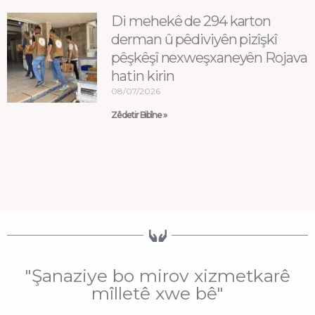
Di mehekê de 294 karton
derman û pêdiviyên pizîşkî
pêşkêşî nexweşxaneyên Rojava
hatin kirin
08/07/2026
Zêdetir Bibîne »
"Şanaziye bo mirov xizmetkarê
mîlletê xwe bê"