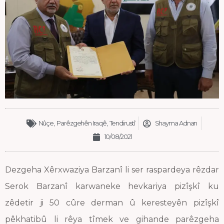
Nûçe
,
Parêzgehên Iraqê
,
Tendirustî
Shayma Adnan
10/08/2021
Dezgeha Xêrxwaziya Barzanî li ser raspardeya rêzdar
Serok Barzanî karwaneke hevkariya pizîşkî ku
zêdetir ji 50 cûre derman û keresteyên pizîşkî
pêkhatibû li rêya tîmek ve gihande parêzgeha