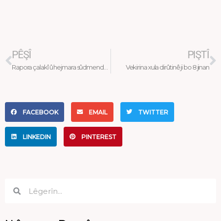
Prev
N
PÊŞÎ
PIŞTÎ
Rapora çalakî û hejmara sûdmendên li meha 7ê 2021
Vekirina xula dirûtinê ji bo 8 jinan
FACEBOOK
EMAIL
TWITTER
LINKEDIN
PINTEREST
Search
Search