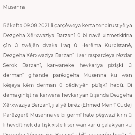
Musenna.
Rêkefta 09.08.2021 li çarçêweya kerta tendirustiyê ya
Dezgeha Xêrxwaziya Barzanî û bi navê xizmetkirina
çîn û twêjên civaka Iraq û Herêma Kurdistanê,
Dezgeha Xêrxwaziya Barzanî li ser raspardeya rêzdar
Serok Barzanî, karwaneke hevkariya pizîşkî û
dermanî gihande parêzgeha Musenna ku wan
kêşeya kêm derman û pêdiviyên pizîşkî hebû. Di
dema gihîştina karwana hevkariyan û şanda Dezgeha
Xêrxwaziya Barzanî, ji aliyê birêz (Ehmed Menfî Cude)
Parêzgerê Musenna ve bi germî hate pêşwazî kirin û
li hevdîtinek da tîşk xiste li ser wan kar û çalakiyan ku
Dezgeha Xêrxwaziya Barzanî ji bilî koçberên başûr û