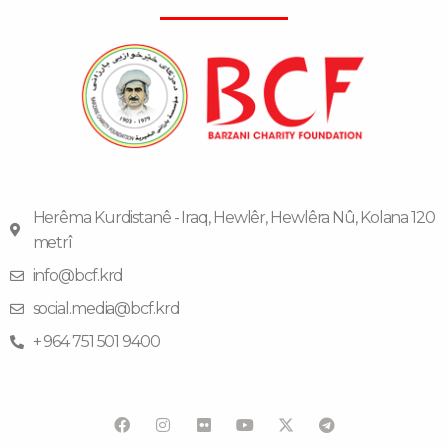
Herêma Kurdistanê - Iraq, Hewlêr, Hewlêra Nû, Kolana 120
metrî
info@bcf.krd
social.media@bcf.krd
+ 964 751 501 9400
F
I
F
Y
T
a
n
l
o
e
c
s
i
u
l
e
t
c
t
e
b
a
k
u
g