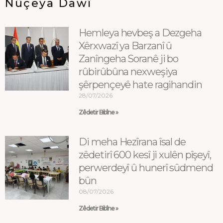
Nûçeya Dawî
Hemleya hevbeş a Dezgeha
Xêrxwazî ya Barzanî û
Zanîngeha Soranê ji bo
rûbirûbûna nexweşiya
şêrpençeyê hate ragihandin
28/07/2026
Zêdetir Bibîne »
Di meha Hezîrana îsal de
zêdetirî 600 kesî ji xulên pîşeyî,
perwerdeyî û hunerî sûdmend
bûn
08/07/2026
Zêdetir Bibîne »