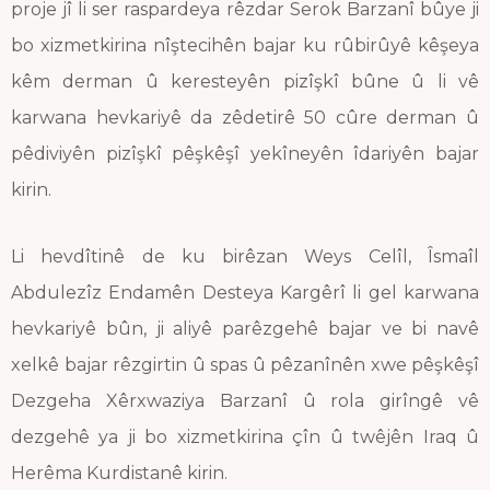
proje jî li ser raspardeya rêzdar Serok Barzanî bûye ji
bo xizmetkirina nîştecihên bajar ku rûbirûyê kêşeya
kêm derman û keresteyên pizîşkî bûne û li vê
karwana hevkariyê da zêdetirê 50 cûre derman û
pêdiviyên pizîşkî pêşkêşî yekîneyên îdariyên bajar
kirin.
Li hevdîtinê de ku birêzan Weys Celîl, Îsmaîl
Abdulezîz Endamên Desteya Kargêrî li gel karwana
hevkariyê bûn, ji aliyê parêzgehê bajar ve bi navê
xelkê bajar rêzgirtin û spas û pêzanînên xwe pêşkêşî
Dezgeha Xêrxwaziya Barzanî û rola girîngê vê
dezgehê ya ji bo xizmetkirina çîn û twêjên Iraq û
Herêma Kurdistanê kirin.