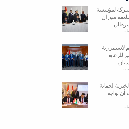
مشتركة لمؤسسة
وجامعة سوران
سرطان
قات
م لاستمرارية
ز للرعاية
ستان
يقات
يرية: لحماية
 أن نواجه
قات