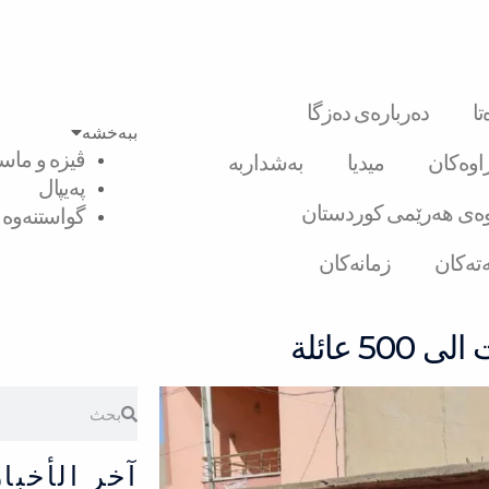
ا
دەربارەی دەزگا
ببەخشە
ڤیزە و ماست
راوەکان
میدیا
بەشداربە
پەیپال
ەی هەرێمی کوردستان
گواستنەوە ل
تەکان
زمانەکان
 عائلة
Search
Search
آخر الأخبار