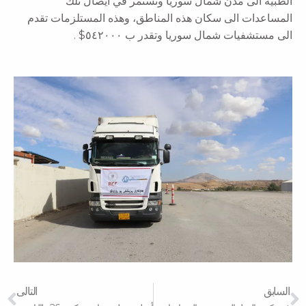
الطبية الى مدن شمال سوريا ونستمر في ايصال تلك
المساعدات الى سكان هذه المناطق، وهذه المستلزمات تقدم
الى مستشفيات شمال سوريا وتقدر ب ٥٤٢٠٠٠$ .
xt
Prev
السابق
التالى