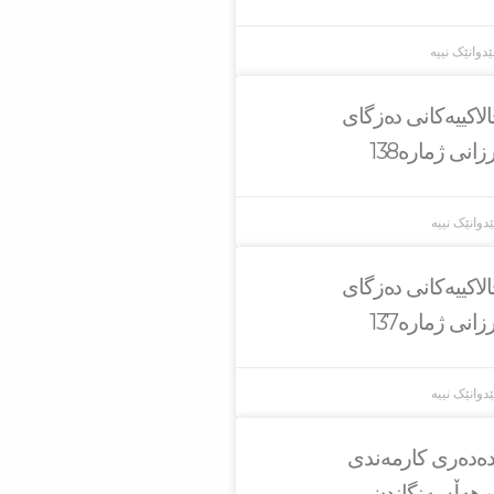
ێدوانێک نییە
لاکییەکانی دەزگای
انی ژمارە138
دوانێک نییە
لاکییەکانی دەزگای
انی ژمارە137
دوانێک نییە
یدەدەری کارمەندی
و هەڵسەنگاندن.