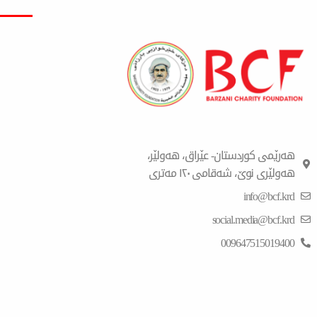
هەرێمی کوردستان- عێراق، هەولێر،
هەولێری نوێ، شەقامی ١٢٠ مەتری
info@bcf.krd
social.media@bcf.krd
009647515019400