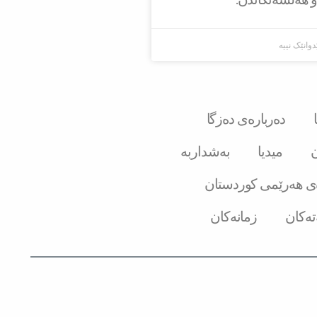
دوانێک نییە
دەربارەی دەزگا
ن
میدیا
بەشداربە
ی هەرێمی کوردستان
تەکان
زمانەکان