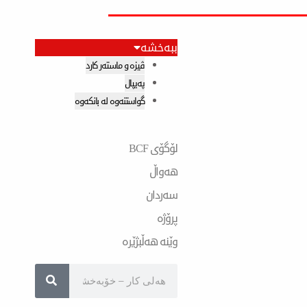
ببەخشە
ڤیزە و ماستەر کارد
پەیپال
گواستنەوە لە بانکەوە
لۆگۆی BCF
هەواڵ
سەردان
پرۆژە
وێنە هەڵبژێرە
Search