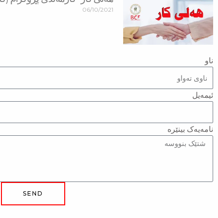
06/10/2021
ناو
ئیمەیل
نامەیەک بینێرە
SEND