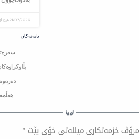
21/07/2026
هیچ لێ
بابەتەکان
سەرەتا
بڵاوکراوەکا
دەرەوە
هەڵمە
ۆ مرۆڤ خزمەتكاری میللەتی خۆی بێت "