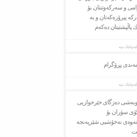
امی و سەركەوتنتان بۆ
ركە پیرۆزەكەتان و بە
ك پاڵپشتیتان دەكەم
ێدوانێک نییە
مەندی پڕۆگرام
ێدوانێک نییە
او‌به‌شی ده‌زگای خێرخوازیی
كۆی سۆران بۆ
ه‌وه‌ی نه‌خۆشیی شێرپه‌نجه‌
ێت