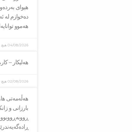
هیوای بەردەو
دەخوازم لە ئە
هەموو توانایە
04/08/2026
هیچ ل
هەلیکار – کار
02/08/2026
هیچ ل
هه‌ڵه‌مه‌تی ه
بارزانی و زان
ڕووبه‌ڕووبوون
ڕاده‌گه‌یه‌ندر