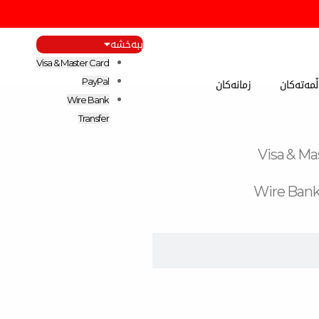
ببەخشە
Visa & Master Card
مەتەکان
زمانەکان
PayPal
Wire Bank
Transfer
Visa & Ma
Wire Bank
F