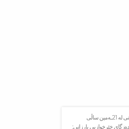
سه‌رۆك بارزانی له‌ 21ـه‌مین ساڵی
ەزگای خێرخوازیی بارزانی: