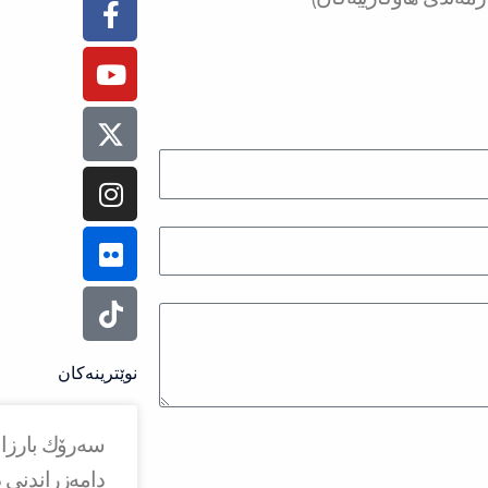
f
نوێترینەکان
دامەزراندنی د