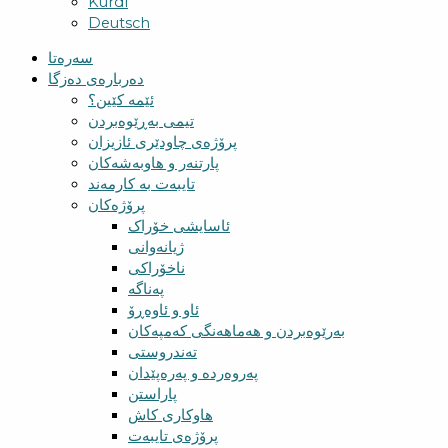
Kurdî
Deutsch
سەرەتا
دەربارەی دەزگا
ئێمە کێین؟
تیمی بەڕێوەبردن
پرۆژەی چاودێری ئازیزان
پارتنەر و هاوبەشەکان
تایبەت بە کارمەند
پرۆژەکان
ئاسایشی خۆراک
ژیانەوانی
ناخۆراکی
پەناگە
ئاو و ئاوەڕۆ
بەرێوەبردن و هەماهەنگی کەمپەکان
تەندروستی
پەروەردە و پەرەپێدان
پاراستن
هاوکاری کاش
پرۆژەی تایبەت