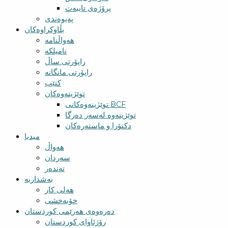
پرۆژەی تایبەت
پەیوەندی
بڵاوکراوەکان
هەواڵنامە
نامیلکە
راپۆرتی ساڵ
راپۆرتی مانگانە
کتێب
توێژینەوەکان
توێژینەوەکانی BCF​
توێژینەوە لەسەر دەزگا
دکتۆرا و ماستەرەکان
میدیا
‌‌هەواڵ
سه‌ردان
تەندەر
بەشداربە
هەلی کار
خۆبەخشی
دەرەوەی هەرێمی کوردستان
رۆژئاوای کوردستان