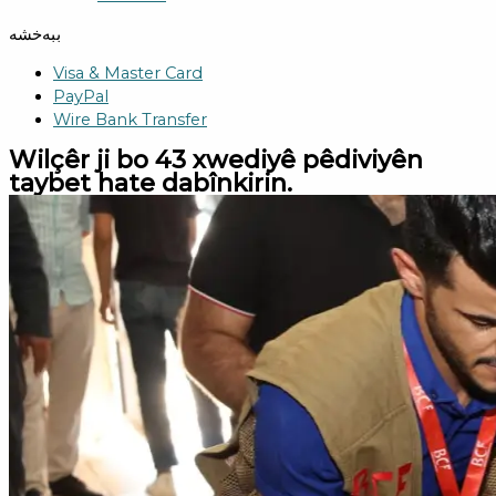
ببەخشە
Visa & Master Card
PayPal
Wire Bank Transfer
Wilçêr ji bo 43 xwediyê pêdiviyên
taybet hate dabînkirin.