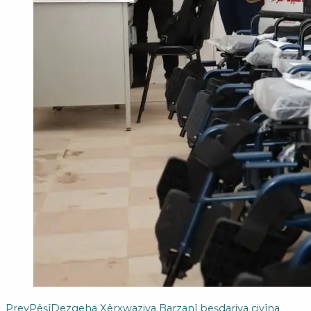
Prev
Pêşî
Dezgeha Xêrxwaziya Barzanî beşdariya civîna