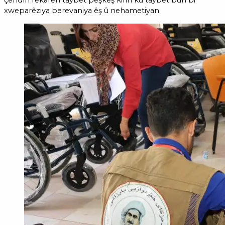
çendîn rêkarên taybet pêşkêş kirin ku taybet bûn bi
xweparêziya berevaniya êş û nehametiyan.