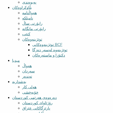
پەیوەندی
بڵاوکراوەکان
هەواڵنامە
نامیلکە
راپۆرتی ساڵ
راپۆرتی مانگانە
کتێب
توێژینەوەکان
توێژینەوەکانی BCF​
توێژینەوە لەسەر دەزگا
دکتۆرا و ماستەرەکان
میدیا
‌‌هەواڵ
سه‌ردان
تەندەر
بەشداربە
هەلی کار
خۆبەخشی
دەرەوەی هەرێمی کوردستان
رۆژئاوای کوردستان
پارێزگاکانی عێراق