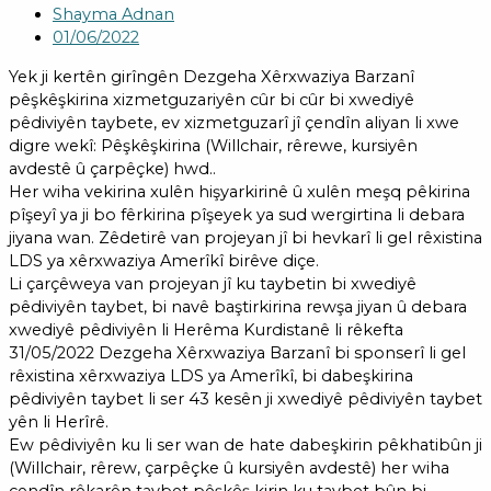
Shayma Adnan
01/06/2022
Yek ji kertên girîngên Dezgeha Xêrxwaziya Barzanî
pêşkêşkirina xizmetguzariyên cûr bi cûr bi xwediyê
pêdiviyên taybete, ev xizmetguzarî jî çendîn aliyan li xwe
digre wekî: Pêşkêşkirina (Willchair, rêrewe, kursiyên
avdestê û çarpêçke) hwd..
Her wiha vekirina xulên hişyarkirinê û xulên meşq pêkirina
pîşeyî ya ji bo fêrkirina pîşeyek ya sud wergirtina li debara
jiyana wan. Zêdetirê van projeyan jî bi hevkarî li gel rêxistina
LDS ya xêrxwaziya Amerîkî birêve diçe.
Li çarçêweya van projeyan jî ku taybetin bi xwediyê
pêdiviyên taybet, bi navê baştirkirina rewşa jiyan û debara
xwediyê pêdiviyên li Herêma Kurdistanê li rêkefta
31/05/2022 Dezgeha Xêrxwaziya Barzanî bi sponserî li gel
rêxistina xêrxwaziya LDS ya Amerîkî, bi dabeşkirina
pêdiviyên taybet li ser 43 kesên ji xwediyê pêdiviyên taybet
yên li Herîrê.
Ew pêdiviyên ku li ser wan de hate dabeşkirin pêkhatibûn ji
(Willchair, rêrew, çarpêçke û kursiyên avdestê) her wiha