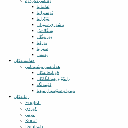
وڵاتانی دەرەوە
ئەلمانیا
ئوسترالیا
ئۆکرانیا
باشوری سودان
بەنگلادش
پورتوگال
تورکیا
سیربیا
یەمەن
هەڵمەتەکان
هەڵمەتی نیشتیمانی
قوتابخانەکان
زانکۆ و پەیمانگاکان
کۆمەڵگە
میدیا و سۆشیال میدیا
زمانەکان
English
کوردی
عربي
Kurdî
Deutsch