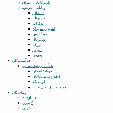
پارێزگاکانی عێراق
وڵاتانی دەرەوە
ئەلمانیا
ئوسترالیا
ئۆکرانیا
باشوری سودان
بەنگلادش
پورتوگال
تورکیا
سیربیا
یەمەن
هەڵمەتەکان
هەڵمەتی نیشتیمانی
قوتابخانەکان
زانکۆ و پەیمانگاکان
کۆمەڵگە
میدیا و سۆشیال میدیا
زمانەکان
English
کوردی
عربي