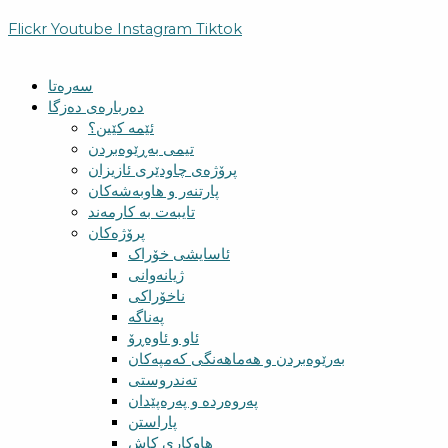
Flickr
Youtube
Instagram
Tiktok
سەرەتا
دەربارەی دەزگا
ئێمە کێین؟
تیمی بەڕێوەبردن
پرۆژەی چاودێری ئازیزان
پارتنەر و هاوبەشەکان
تایبەت بە کارمەند
پرۆژەکان
ئاسایشی خۆراک
ژیانەوانی
ناخۆراکی
پەناگە
ئاو و ئاوەڕۆ
بەرێوەبردن و هەماهەنگی کەمپەکان
تەندروستی
پەروەردە و پەرەپێدان
پاراستن
هاوکاری کاش