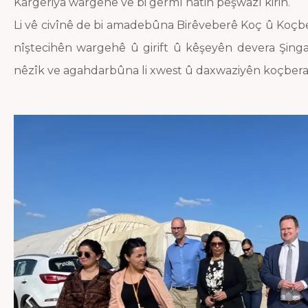
Kargêriya wargehê ve bi germî hatin pêşwazî kirin.
Li vê civînê de bi amadebûna Birêveberê Koç û Koçbe
nîştecihên wargehê û girift û kêşeyên devera Şingal
nêzîk ve agahdarbûna li xwest û daxwaziyên koçberan