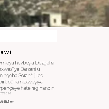
Dawî
mleya hevbeş a Dezgeha
rxwazî ya Barzanî û
nîngeha Soranê ji bo
birûbûna nexweşiya
rpençeyê hate ragihandin
07/2026
tir Bibîne »