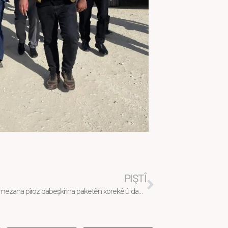
Next
PIŞTÎ
Li meha remezana pîroz dabeşkirina paketên xorekê û danên xwarina germ berdewame