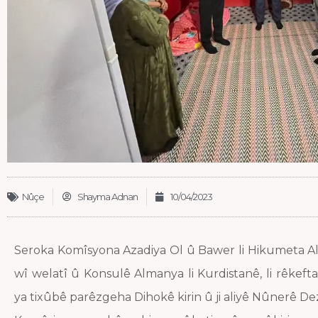
Nûçe
Shayma Adnan
10/04/2023
Seroka Komîsyona Azadiya Ol û Bawer li Hikumeta A
wî welatî û Konsulê Almanya li Kurdistanê, li rêkef
ya tixûbê parêzgeha Dihokê kirin û ji aliyê Nûnerê 