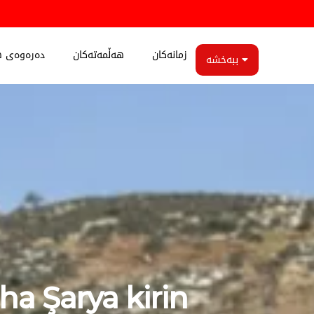
زمانەکان
هەڵمەتەکان
دەرەوەی ه
ببەخشە
a Şarya kirin