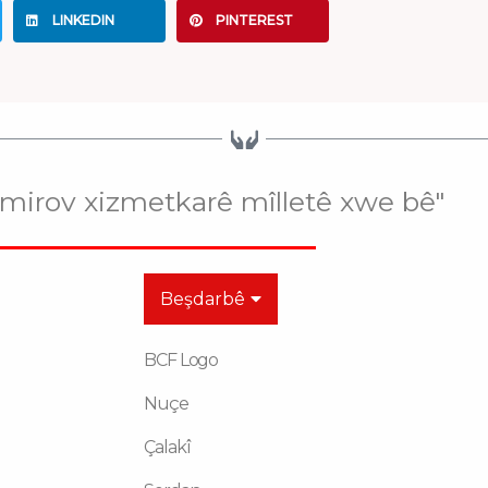
LINKEDIN
PINTEREST
 mirov xizmetkarê mîlletê xwe bê"
Beşdarbê
BCF Logo
Nuçe
Çalakî