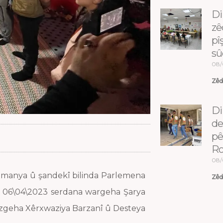
Di
zê
pî
sû
08/
Zêde
Di
de
pê
Ro
08/
lmanya û şandekî bilinda Parlemena
Zêde
ta 06\04\2023 serdana wargeha Şarya
Dezgeha Xêrxwaziya Barzanî û Desteya