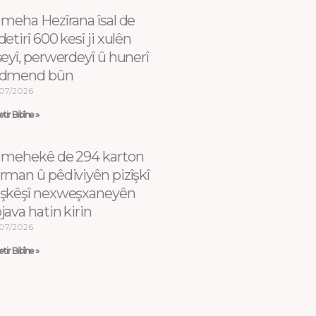
 meha Hezîrana îsal de
detirî 600 kesî ji xulên
şeyî, perwerdeyî û hunerî
dmend bûn
07/2026
tir Bibîne »
 mehekê de 294 karton
rman û pêdiviyên pizîşkî
şkêşî nexweşxaneyên
java hatin kirin
07/2026
tir Bibîne »