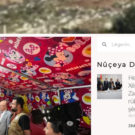
Search
Search
Nûçeya 
He
Xê
Za
rû
şê
28/
Zêde