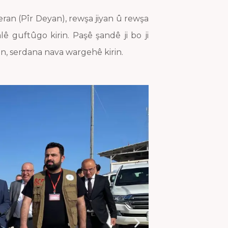
ran (Pîr Deyan), rewşa jiyan û rewşa
ê guftûgo kirin. Paşê şandê ji bo ji
, serdana nava wargehê kirin.