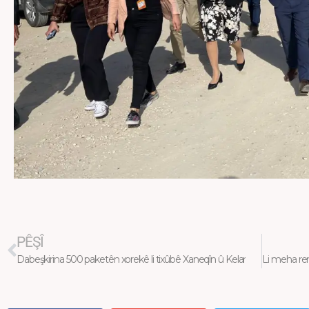
Prev
PÊŞÎ
Dabeşkirina 500 paketên xorekê li tixûbê Xaneqîn û Kelar