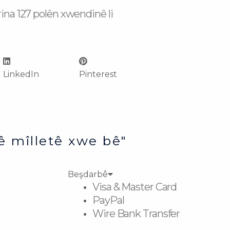
ina 127 polên xwendinê li
LinkedIn
Pinterest
ê mîlletê xwe bê"
Beşdarbê
Visa & Master Card
PayPal
Wire Bank Transfer