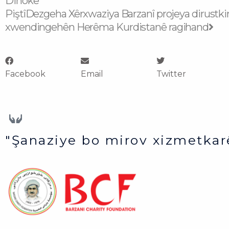
Dihokê
Piştî
Dezgeha Xêrxwaziya Barzanî projeya dirustkir
xwendingehên Herêma Kurdistanê ragihand
Facebook
Email
Twitter
"Şanaziye bo mirov xizmetkar