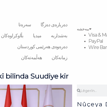
دەربارەی دەزگا
سەرەتا
ببەخشە
Visa & M
بەشداربە
میدیا
بڵاوکراوەکان
PayPal
دەرەوەی هەرێمی کوردستان
Wire Ban
زمانەکان
هەڵمەتەکان
 bilinda Suudiye kir
Search
Search
Nûçeya 