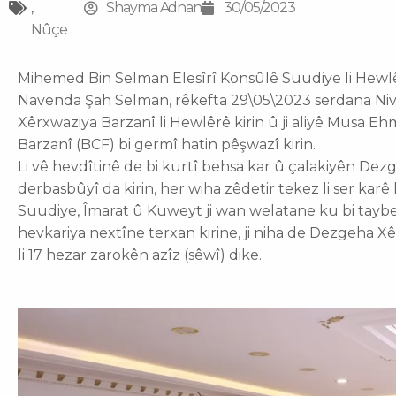
,
Shayma Adnan
30/05/2023
Nûçe
Mihemed Bin Selman Elesîrî Konsûlê Suudiye li Hewl
Navenda Şah Selman, rêkefta 29\05\2023 serdana Ni
Xêrxwaziya Barzanî li Hewlêrê kirin û ji aliyê Musa
Barzanî (BCF) bi germî hatin pêşwazî kirin.
Li vê hevdîtinê de bi kurtî behsa kar û çalakiyên Dezg
derbasbûyî da kirin, her wiha zêdetir tekez li ser karê 
Suudiye, Îmarat û Kuweyt ji wan welatane ku bi taybetî
hevkariya nextîne terxan kirine, ji niha de Dezgeha X
li 17 hezar zarokên azîz (sêwî) dike.