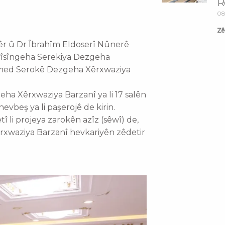
R
08
Zêd
êr û Dr Îbrahîm Eldoserî Nûnerê
vîsîngeha Serekiya Dezgeha
 Ehmed Serokê Dezgeha Xêrxwaziya
eha Xêrxwaziya Barzanî ya li 17 salên
hevbeş ya li paşerojê de kirin.
 li projeya zarokên azîz (sêwî) de,
êrxwaziya Barzanî hevkariyên zêdetir