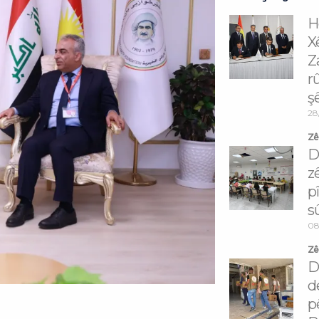
H
X
Z
r
ş
28
Zêd
D
z
p
s
08
Zêd
D
d
p