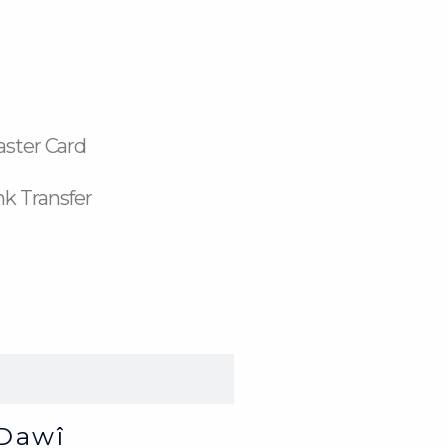
aster Card
k Transfer
Dawî