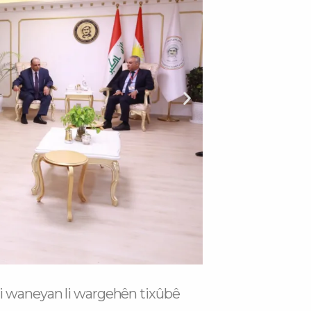
xt
i waneyan li wargehên tixûbê