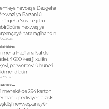
emleya hevbeş a Dezgeha
êrxwazî ya Barzanî û
anîngeha Soranê ji bo
ûbirûbûna nexweşiya
êrpençeyê hate ragihandin
/07/2026
etir Bibîne »
i meha Hezîrana îsal de
êdetirî 600 kesî ji xulên
îşeyî, perwerdeyî û hunerî
ûdmend bûn
/07/2026
etir Bibîne »
i mehekê de 294 karton
erman û pêdiviyên pizîşkî
êşkêşî nexweşxaneyên