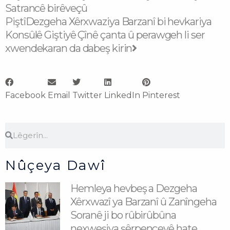
Satrancê birêveçû
Piştî
Dezgeha Xêrxwaziya Barzanî bi hevkariya
Konsûlê Giştiyê Çînê çanta û perawgeh li ser
xwendekaran da dabeş kirin
Facebook
Email
Twitter
LinkedIn
Pinterest
Search
Search
Nûçeya Dawî
Hemleya hevbeş a Dezgeha
Xêrxwazî ya Barzanî û Zanîngeha
Soranê ji bo rûbirûbûna
nexweşiya şêrpençeyê hate