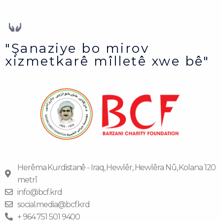
"Şanaziye bo mirov
xizmetkarê mîlletê xwe bê"
Herêma Kurdistanê - Iraq, Hewlêr, Hewlêra Nû, Kolana 120
metrî
info@bcf.krd
social.media@bcf.krd
+ 964 751 501 9400