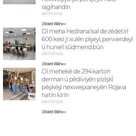
ragihandin
28/07/2026
Zêdetir Bibîne »
Di meha Hezîrana îsal de zêdetirî
600 kesî ji xulên pîşeyî, perwerdeyî
û hunerî sûdmend bûn
08/07/2026
Zêdetir Bibîne »
Di mehekê de 294 karton
derman û pêdiviyên pizîşkî
pêşkêşî nexweşxaneyên Rojava
hatin kirin
08/07/2026
Zêdetir Bibîne »