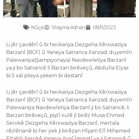
Nûçe
Shayma Adnan
08/11/2023
Li jêr çavdêrî û bi hevkariya Dezgeha Xêrxwaziya
Barzanî (BCF) û Yaneya Satranca Xanzad, duyemîn
Palewaniya(Şampiyonaya) Navdewletiya Barzanî
ya ji bo Satrancê li Barzan birêveçû, Abdulla Elyas
bi 5 xal pileya yekem bi destanî.
Li jêr çavdêrî û bi hevkariya Dezgeha Xêrxwaziya
Barzanî (BCF) û Yaneya Satranca Xanzad, duyemîn
Palewaniya Navdewletiya Barzanî ji bo Satrancê, li
Barzan birêveçû, piştî xulê jî birêz Musa Ehmed
Serokê Dezgeha Xêrxwaziya Barzanî, mertala
rêzlênanê bi her yek ji birêzan Hîşam Elî Mihemed
Eltahîr Serokê Yaneya Aynî Îmaratî ya ji Satrancê û