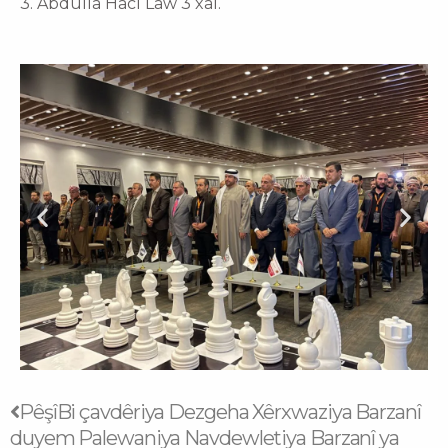
3. Abdulla Hacî Law 3 xal.
Prev
Next
Pêşî
Bi çavdêriya Dezgeha Xêrxwaziya Barzanî
duyem Palewaniya Navdewletiya Barzanî ya