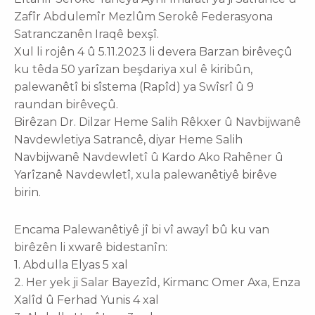
Zafîr Abdulemîr Mezlûm Serokê Federasyona
Satranczanên Iraqê bexşî.
Xul li rojên 4 û 5.11.2023 li devera Barzan birêveçû
ku têda 50 yarîzan beşdariya xul ê kiribûn,
palewanêtî bi sîstema (Rapîd) ya Swîsrî û 9
raundan birêveçû.
Birêzan Dr. Dilzar Heme Salih Rêkxer û Navbijwanê
Navdewletiya Satrancê, diyar Heme Salih
Navbijwanê Navdewletî û Kardo Ako Rahêner û
Yarîzanê Navdewletî, xula palewanêtiyê birêve
birin.
Encama Palewanêtiyê jî bi vî awayî bû ku van
birêzên li xwarê bidestanîn:
1. Abdulla Elyas 5 xal
2. Her yek ji Salar Bayezîd, Kirmanc Omer Axa, Enza
Xalîd û Ferhad Yunis 4 xal