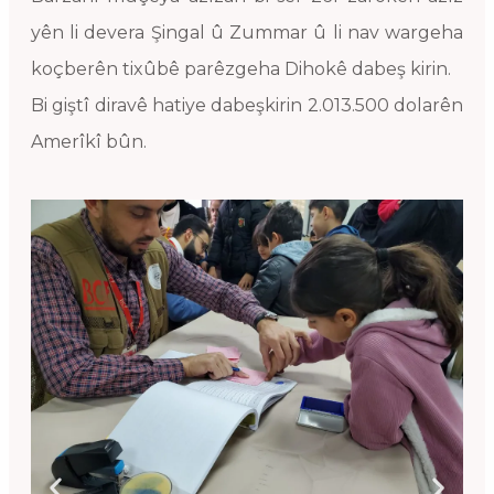
yên li devera Şingal û Zummar û li nav wargeha
koçberên tixûbê parêzgeha Dihokê dabeş kirin.
Bi giştî diravê hatiye dabeşkirin 2.013.500 dolarên
Amerîkî bûn.