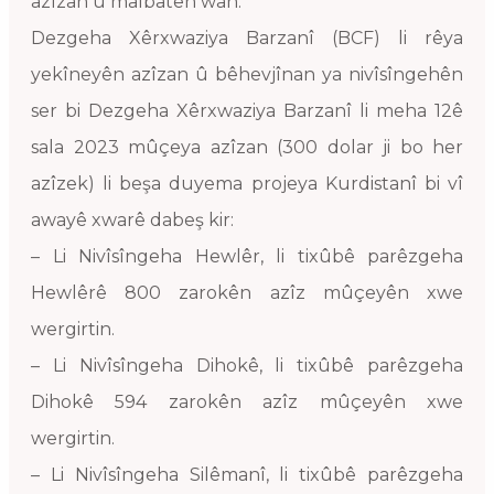
azîzan û malbatên wan.
Dezgeha Xêrxwaziya Barzanî (BCF) li rêya
yekîneyên azîzan û bêhevjînan ya nivîsîngehên
ser bi Dezgeha Xêrxwaziya Barzanî li meha 12ê
sala 2023 mûçeya azîzan (300 dolar ji bo her
azîzek) li beşa duyema projeya Kurdistanî bi vî
awayê xwarê dabeş kir:
– Li Nivîsîngeha Hewlêr, li tixûbê parêzgeha
Hewlêrê 800 zarokên azîz mûçeyên xwe
wergirtin.
– Li Nivîsîngeha Dihokê, li tixûbê parêzgeha
Dihokê 594 zarokên azîz mûçeyên xwe
wergirtin.
– Li Nivîsîngeha Silêmanî, li tixûbê parêzgeha