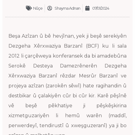
Nûçe
Shayma Adnan
07/01/2024
Beşa Azîzan û bê hevjînan, yek ji beşê serekiyên
Dezgeha Xêrxwaziya Barzanî (BCF) ku li sala
2012 li çarçêweya konferansek da bi amadebûna
Serokê Desteya Damezrênerên Dezgeha
Xêrxwaziya Barzanî rêzdar Mesrûr Barzanî ve
projeya azîzan (zarokên sêwî) hate ragihandin û
destbikar û çalakiyên cûr bi cûr kir. Karê pêşînê
vê beşê pêkhatiye ji pêşkêşkirina
xizmetguzariyên li hemû warên (maddî,
perwerdeyî, tendirustî û xweşguzeranî) ya ji bo