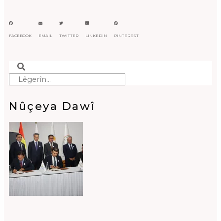
FACEBOOK
EMAIL
TWITTER
LINKEDIN
PINTEREST
Search
Search
Nûçeya Dawî