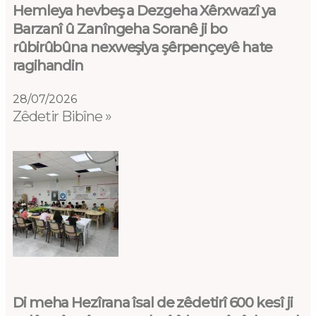
Hemleya hevbeş a Dezgeha Xêrxwazî ya
Barzanî û Zanîngeha Soranê ji bo
rûbirûbûna nexweşiya şêrpençeyê hate
ragihandin
28/07/2026
Zêdetir Bibîne »
Di meha Hezîrana îsal de zêdetirî 600 kesî ji