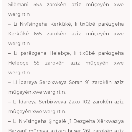
Silêmanî 553 zarokên azîz mûçeyên xwe
wergirtin.
– Li Nivîsîngeha Kerkûkê, li tixûbê parêzgeha
Kerkûkê 655 zarokên azîz mûçeyên xwe
wergirtin.
– Li parêzgeha Helebçe, li tixûbê parêzgeha
Helepçe 55 zarokên azîz mûçeyên xwe
wergirtin.
– Li Îdareya Serbixweya Soran 91 zarokên azîz
mûçeyên xwe wergirtin.
– Li Îdareya Serbixweya Zaxo 102 zarokên azîz
mûçeyên xwe wergirtin.
– Li Nivîsîngeha Şingalê jî Dezgeha Xêrxwaziya
Barzanî mûçeya azîzan bi ser 261 zarokên azîz