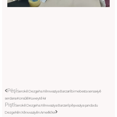
Prev
Next
Pêşî
Serokê Dezgeha Xêrxwaziya Barzanî bi mebesta sersaxiyê
serdana Konsûlê Kuweytê kir
Piştî
Serokê Dezgeha Xêrxwaziya Barzanî pêşwaziya şanda du
Dezgehên Xêrxwaziyên Amerîkî kir