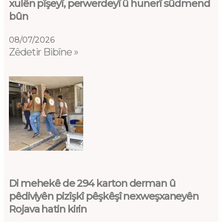
xulên pîşeyî, perwerdeyî û hunerî sûdmend
bûn
08/07/2026
Zêdetir Bibîne »
Di mehekê de 294 karton derman û
pêdiviyên pizîşkî pêşkêşî nexweşxaneyên
Rojava hatin kirin