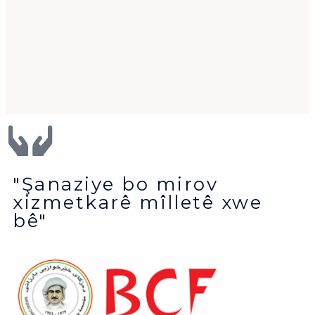
"Şanaziye bo mirov
xizmetkarê mîlletê xwe
bê"