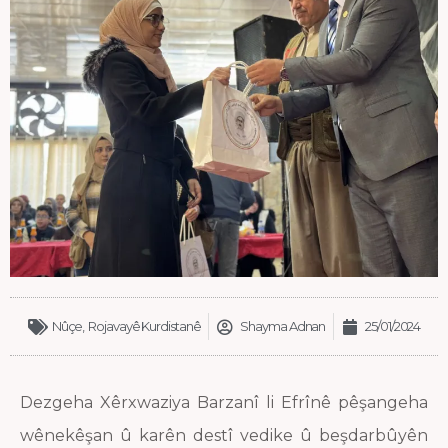
Nûçe
,
Rojavayê Kurdistanê
Shayma Adnan
25/01/2024
Dezgeha Xêrxwaziya Barzanî li Efrînê pêşangeha
wênekêşan û karên destî vedike û beşdarbûyên