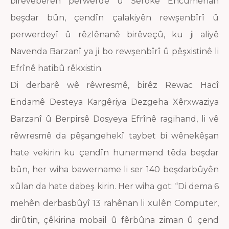
birêveberên perwerde û Serokê Encumenan
beşdar bûn, çendîn çalakiyên rewşenbîrî û
perwerdeyî û rêzlênanê birêveçû, ku ji aliyê
Navenda Barzanî ya ji bo rewşenbîrî û pêşxistinê li
Efrînê hatibû rêkxistin.
Di derbarê wê rêwresmê, birêz Rewac Hacî
Endamê Desteya Kargêriya Dezgeha Xêrxwaziya
Barzanî û Berpirsê Dosyeya Efrînê ragihand, li vê
rêwresmê da pêşangehekî taybet bi wênekêşan
hate vekirin ku çendîn hunermend têda beşdar
bûn, her wiha bawername li ser 140 beşdarbûyên
xûlan da hate dabeş kirin. Her wiha got: “Di dema 6
mehên derbasbûyî 13 rahênan li xulên Computer,
dirûtin, çêkirina mobail û fêrbûna ziman û çend