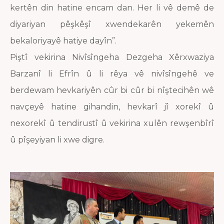
kertên din hatine encam dan. Her li vê demê de
diyariyan pêşkêşî xwendekarên yekemên
bekaloriyayê hatiye dayîn”.
Piştî vekirina Nivîsîngeha Dezgeha Xêrxwaziya
Barzanî li Efrîn û li rêya vê nivîsîngehê ve
berdewam hevkariyên cûr bi cûr bi nîştecihên wê
navçeyê hatine gihandin, hevkarî jî xorekî û
nexorekî û tendirustî û vekirina xulên rewşenbîrî
û pîşeyiyan li xwe digre.