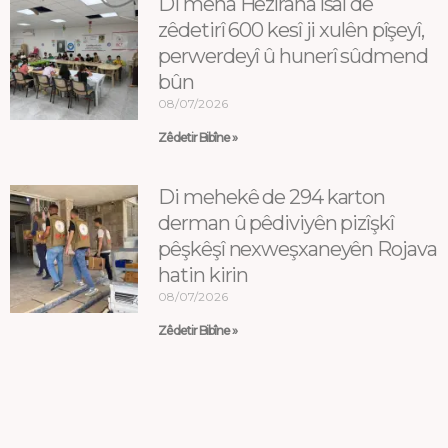
Di meha Hezîrana îsal de
zêdetirî 600 kesî ji xulên pîşeyî,
perwerdeyî û hunerî sûdmend
bûn
08/07/2026
Zêdetir Bibîne »
Di mehekê de 294 karton
derman û pêdiviyên pizîşkî
pêşkêşî nexweşxaneyên Rojava
hatin kirin
08/07/2026
Zêdetir Bibîne »