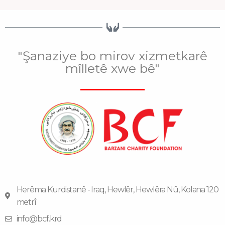
"Şanaziye bo mirov xizmetkarê
mîlletê xwe bê"
Herêma Kurdistanê - Iraq, Hewlêr, Hewlêra Nû, Kolana 120
metrî
info@bcf.krd