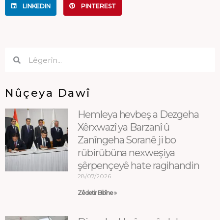
LINKEDIN
PINTEREST
Search
Search
Nûçeya Dawî
Hemleya hevbeş a Dezgeha
Xêrxwazî ya Barzanî û
Zanîngeha Soranê ji bo
rûbirûbûna nexweşiya
şêrpençeyê hate ragihandin
28/07/2026
Zêdetir Bibîne »