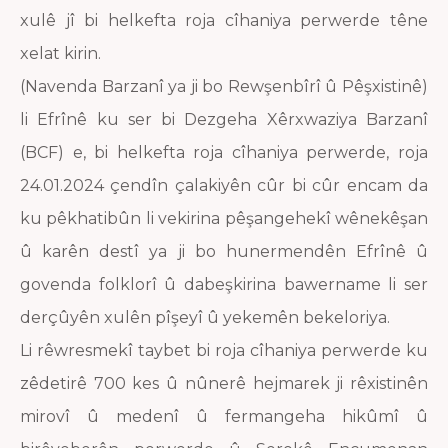
xulê jî bi helkefta roja cîhaniya perwerde têne
xelat kirin.
(Navenda Barzanî ya ji bo Rewşenbîrî û Pêşxistinê)
li Efrînê ku ser bi Dezgeha Xêrxwaziya Barzanî
(BCF) e, bi helkefta roja cîhaniya perwerde, roja
24.01.2024 çendîn çalakiyên cûr bi cûr encam da
ku pêkhatibûn li vekirina pêşangehekî wênekêşan
û karên destî ya ji bo hunermendên Efrînê û
govenda folklorî û dabeşkirina bawername li ser
derçûyên xulên pîşeyî û yekemên bekeloriya.
Li rêwresmekî taybet bi roja cîhaniya perwerde ku
zêdetirê 700 kes û nûnerê hejmarek ji rêxistinên
mirovî û medenî û fermangeha hikûmî û