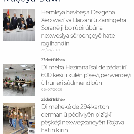
Hemleya hevbeş a Dezgeha
Xêrxwazî ya Barzanî û Zanîngeha
Soranê ji bo rûbirûbûna
nexweşiya şêrpençeyê hate
ragihandin
28/07/2026
Zêdetir Bibîne »
Di meha Hezîrana îsal de zêdetirî
600 kesî ji xulên pîşeyî, perwerdeyî
û hunerî sûdmend bûn
08/07/2026
Zêdetir Bibîne »
Di mehekê de 294 karton
derman û pêdiviyên pizîşkî
pêşkêşî nexweşxaneyên Rojava
hatin kirin