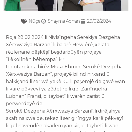
Nûçe
Shayma Adnan
29/02/2024
Roja 28.02.2024 li Nivîsîngeha Serekiya Dezgeha
Xêrxwaziya Barzanî li bajarê Hewlêrê, xelata
rêzlênanê pêşkêşî beşdarbûyên projeya
“Lêkolînên bêhempa” kir.
Li gotarek da birêz Musa Ehmed Serokê Dezgeha
Xêrxwaziya Barzanî, projeyê bilind nirxand û
balkişand li ser wê yekê ku li paşerojê de çavê wan
li karê pêkveyî ya zêdetire li gel Zanîngeha
Lubnanî Fransî, bi taybetî li warên zanist û
perwerdeyê de.
Serokê Dezgeha Xêrxwaziya Barzanî, li dirêjahiya
axaftina xwe de, tekez li ser girîngiya karê pêkveyî
li gel navendên akademiyan kir, bi taybetî li wan