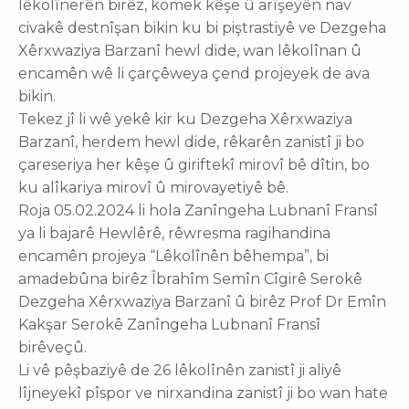
lêkolînerên birêz, komek kêşe û arîşeyên nav
civakê destnîşan bikin ku bi piştrastiyê ve Dezgeha
Xêrxwaziya Barzanî hewl dide, wan lêkolînan û
encamên wê li çarçêweya çend projeyek de ava
bikin.
Tekez jî li wê yekê kir ku Dezgeha Xêrxwaziya
Barzanî, herdem hewl dide, rêkarên zanistî ji bo
çareseriya her kêşe û giriftekî mirovî bê dîtin, bo
ku alîkariya mirovî û mirovayetiyê bê.
Roja 05.02.2024 li hola Zanîngeha Lubnanî Fransî
ya li bajarê Hewlêrê, rêwresma ragihandina
encamên projeya “Lêkolînên bêhempa”, bi
amadebûna birêz Îbrahîm Semîn Cîgirê Serokê
Dezgeha Xêrxwaziya Barzanî û birêz Prof Dr Emîn
Kakşar Serokê Zanîngeha Lubnanî Fransî
birêveçû.
Li vê pêşbaziyê de 26 lêkolînên zanistî ji aliyê
lîjneyekî pîspor ve nirxandina zanistî ji bo wan hate