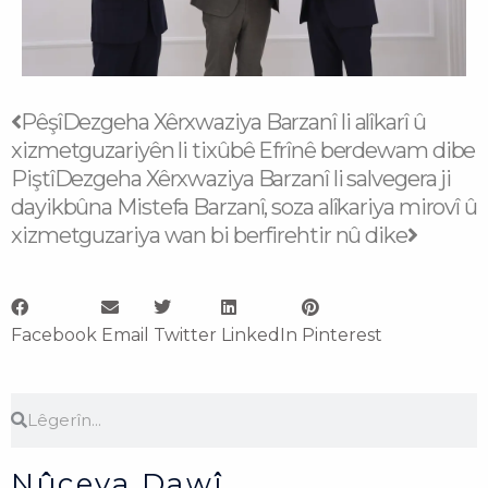
Prev
Next
Pêşî
Dezgeha Xêrxwaziya Barzanî li alîkarî û
xizmetguzariyên li tixûbê Efrînê berdewam dibe
Piştî
Dezgeha Xêrxwaziya Barzanî li salvegera ji
dayikbûna Mistefa Barzanî, soza alîkariya mirovî û
xizmetguzariya wan bi berfirehtir nû dike
Facebook
Email
Twitter
LinkedIn
Pinterest
Search
Search
Nûçeya Dawî