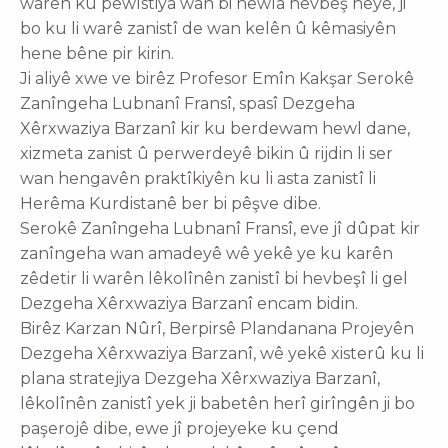
warên ku pêwîstiya wan bi hewla hevbeş heye, ji
bo ku li warê zanistî de wan kelên û kêmasiyên
hene bêne pir kirin.
Ji aliyê xwe ve birêz Profesor Emîn Kakşar Serokê
Zanîngeha Lubnanî Fransî, spasî Dezgeha
Xêrxwaziya Barzanî kir ku berdewam hewl dane,
xizmeta zanist û perwerdeyê bikin û rijdin li ser
wan hengavên praktîkiyên ku li asta zanistî li
Herêma Kurdistanê ber bi pêşve dibe.
Serokê Zanîngeha Lubnanî Fransî, eve jî dûpat kir
zanîngeha wan amadeyê wê yekê ye ku karên
zêdetir li warên lêkolînên zanistî bi hevbeşî li gel
Dezgeha Xêrxwaziya Barzanî encam bidin.
Birêz Karzan Nûrî, Berpirsê Plandanana Projeyên
Dezgeha Xêrxwaziya Barzanî, wê yekê xisterû ku li
plana stratejiya Dezgeha Xêrxwaziya Barzanî,
lêkolînên zanistî yek ji babetên herî girîngên ji bo
paşerojê dibe, ewe jî projeyeke ku çend