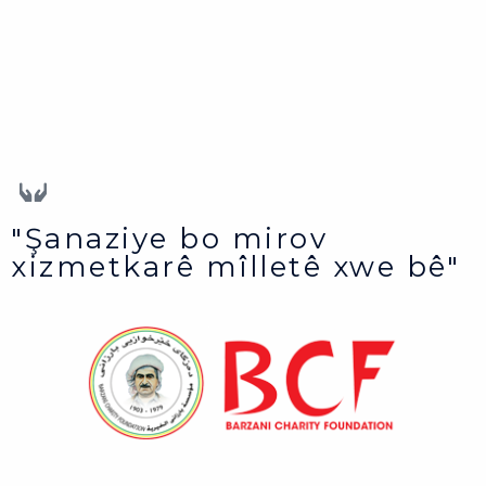
"Şanaziye bo mirov
xizmetkarê mîlletê xwe bê"