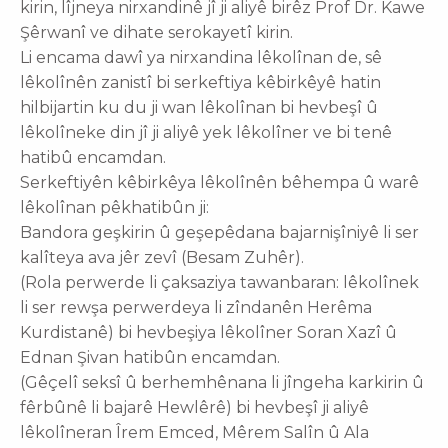
kirin, lîjneya nirxandinê jî ji aliyê birêz Prof Dr. Kawe
Şêrwanî ve dihate serokayetî kirin.
Li encama dawî ya nirxandina lêkolînan de, sê
lêkolînên zanistî bi serkeftiya kêbirkêyê hatin
hilbijartin ku du ji wan lêkolînan bi hevbeşî û
lêkolîneke din jî ji aliyê yek lêkolîner ve bi tenê
hatibû encamdan.
Serkeftiyên kêbirkêya lêkolînên bêhempa û warê
lêkolînan pêkhatibûn ji:
Bandora geşkirin û geşepêdana bajarnişîniyê li ser
kalîteya ava jêr zevî (Besam Zuhêr).
(Rola perwerde li çaksaziya tawanbaran: lêkolînek
li ser rewşa perwerdeya li zîndanên Herêma
Kurdistanê) bi hevbeşiya lêkolîner Soran Xazî û
Ednan Şivan hatibûn encamdan.
(Gêçelî seksî û berhemhênana li jîngeha karkirin û
fêrbûnê li bajarê Hewlêrê) bi hevbeşî ji aliyê
lêkolîneran Îrem Emced, Mêrem Salîn û Ala