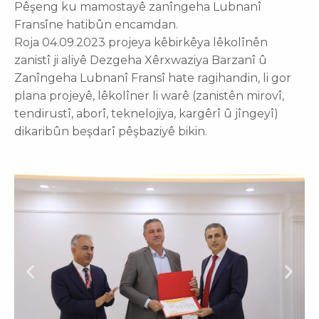
Pêşeng ku mamostayê zanîngeha Lubnanî
Fransîne hatibûn encamdan.
Roja 04.09.2023 projeya kêbirkêya lêkolînên
zanistî ji aliyê Dezgeha Xêrxwaziya Barzanî û
Zanîngeha Lubnanî Fransî hate ragihandin, li gor
plana projeyê, lêkolîner li warê (zanistên mirovî,
tendirustî, aborî, teknelojiya, kargêrî û jîngeyî)
dikaribûn beşdarî pêşbaziyê bikin.