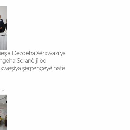
eş a Dezgeha Xêrxwazî ya
ngeha Soranê ji bo
exweşiya şêrpençeyê hate
 »