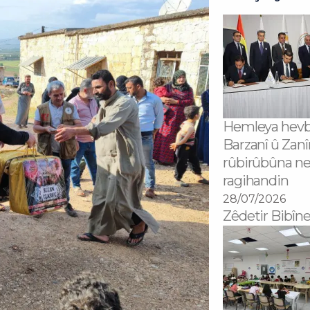
Hemleya hevb
Barzanî û Zanî
rûbirûbûna n
ragihandin
28/07/2026
Zêdetir Bibîne