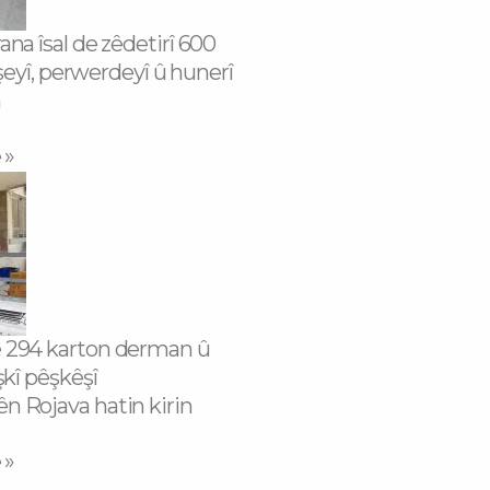
na îsal de zêdetirî 600
îşeyî, perwerdeyî û hunerî
n
 »
 294 karton derman û
şkî pêşkêşî
 Rojava hatin kirin
 »