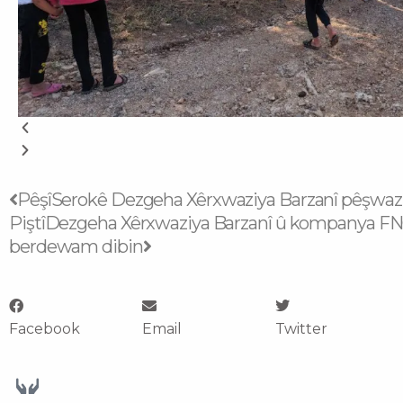
Prev
Next
Pêşî
Serokê Dezgeha Xêrxwaziya Barzanî pêşwaziy
Piştî
Dezgeha Xêrxwaziya Barzanî û kompanya FNC 
berdewam dibin
Facebook
Email
Twitter