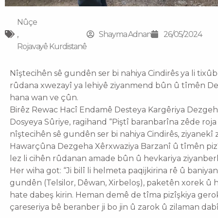
Nûçe
,
Shayma Adnan
26/05/2024
Rojavayê Kurdistanê
Nîştecihên sê gundên ser bi nahiya Cindirês ya li tixû
rûdana xwezayî ya lehiyê ziyanmend bûn û tîmên De
hana wan ve çûn.
Birêz Rewac Hacî Endamê Desteya Kargêriya Dezgeha
Dosyeya Sûriye, ragihand “Piştî baranbarîna zêde roja 
nîştecihên sê gundên ser bi nahiya Cindirês, ziyanekî
Hawarçûna Dezgeha Xêrxwaziya Barzanî û tîmên pizî
lez li cihên rûdanan amade bûn û hevkariya ziyanberke
Her wiha got: “Ji bilî li helmeta paqijkirina rê û baniya
gundên (Telsilor, Dêwan, Xirbeloş), paketên xorek û 
hate dabeş kirin. Heman demê de tîma pizîşkiya gerok
çareseriya bê beranber ji bo jin û zarok û zilaman dabî