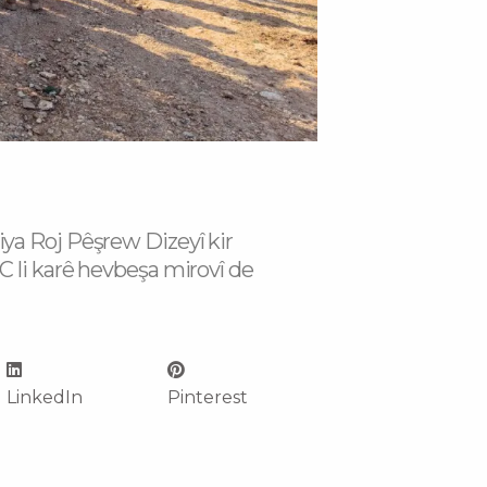
a Roj Pêşrew Dizeyî kir
li karê hevbeşa mirovî de
LinkedIn
Pinterest