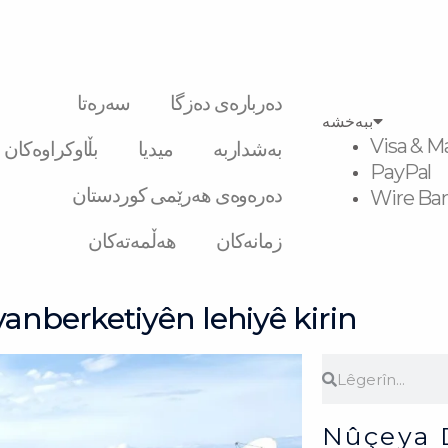
دەربارەی دەزگا
سەرەتا
ببەخشە
Visa & M
بەشداربە
میدیا
بڵاوکراوەکان
PayPal
دەرەوەی هەرێمی کوردستان
Wire Ban
زمانەکان
هەڵمەتەکان
anberketiyên lehiyê kirin
Search
Search
Nûçeya 