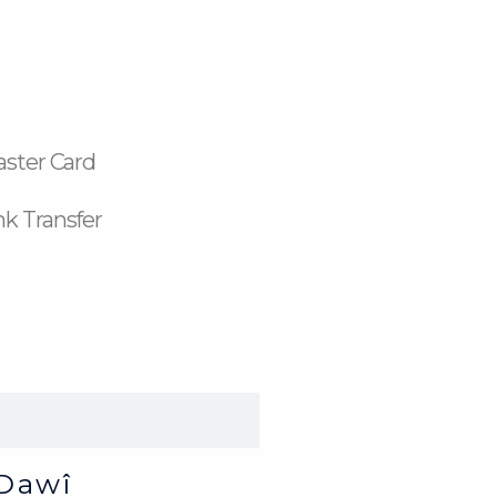
aster Card
k Transfer
Dawî