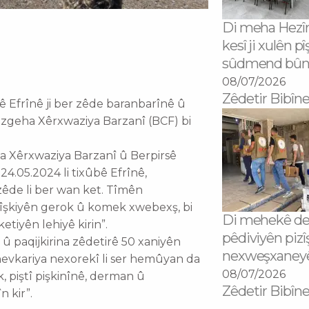
Di meha Hezîra
kesî ji xulên p
sûdmend bû
08/07/2026
Zêdetir Bibîne
bê Efrînê ji ber zêde baranbarînê û
zgeha Xêrxwaziya Barzanî (BCF) bi
 Xêrxwaziya Barzanî û Berpirsê
24.05.2024 li tixûbê Efrînê,
 zêde li ber wan ket. Tîmên
şkiyên gerok û komek xwebexş, bi
Di mehekê de
tiyên lehiyê kirin”.
pêdiviyên pizî
n û paqijkirina zêdetirê 50 xaniyên
nexweşxaneyên
hevkariya nexorekî li ser hemûyan da
08/07/2026
, piştî pişkinînê, derman û
Zêdetir Bibîne
n kir”.