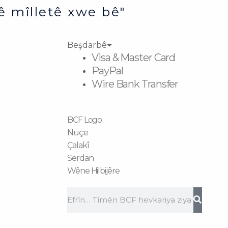
ê mîlletê xwe bê"
Beşdarbê
Visa & Master Card
PayPal
Wire Bank Transfer
BCF Logo
Nuçe
Çalakî
Serdan
Wêne Hilbijêre
Search