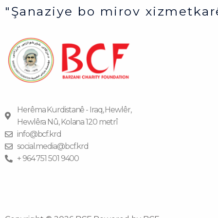
"Şanaziye bo mirov xizmetkar
Herêma Kurdistanê - Iraq, Hewlêr,
Hewlêra Nû, Kolana 120 metrî
info@bcf.krd
social.media@bcf.krd
+ 964 751 501 9400