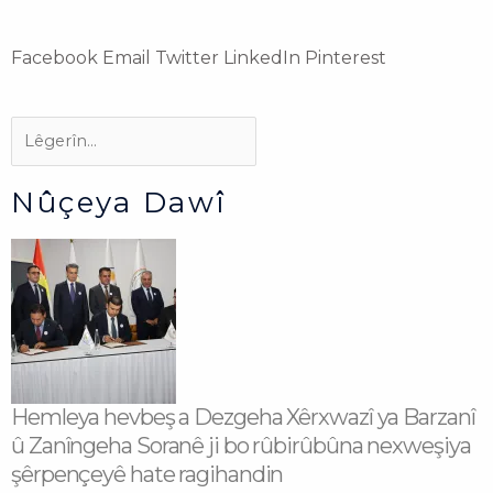
Facebook
Email
Twitter
LinkedIn
Pinterest
Search
Search
Nûçeya Dawî
Hemleya hevbeş a Dezgeha Xêrxwazî ya Barzanî
û Zanîngeha Soranê ji bo rûbirûbûna nexweşiya
şêrpençeyê hate ragihandin