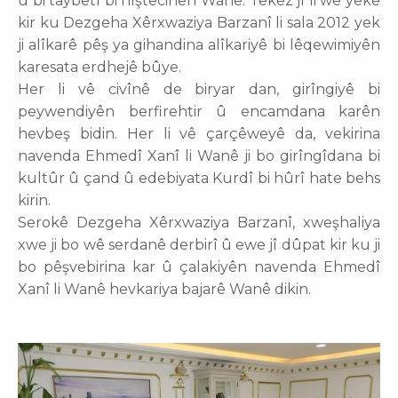
û bi taybetî bi nîştecihên Wanê. Tekez jî li wê yekê
kir ku Dezgeha Xêrxwaziya Barzanî li sala 2012 yek
ji alîkarê pêş ya gihandina alîkariyê bi lêqewimiyên
karesata erdhejê bûye.
Her li vê civînê de biryar dan, girîngiyê bi
peywendiyên berfirehtir û encamdana karên
hevbeş bidin. Her li vê çarçêweyê da, vekirina
navenda Ehmedî Xanî li Wanê ji bo girîngîdana bi
kultûr û çand û edebiyata Kurdî bi hûrî hate behs
kirin.
Serokê Dezgeha Xêrxwaziya Barzanî, xweşhaliya
xwe ji bo wê serdanê derbirî û ewe jî dûpat kir ku ji
bo pêşvebirina kar û çalakiyên navenda Ehmedî
Xanî li Wanê hevkariya bajarê Wanê dikin.