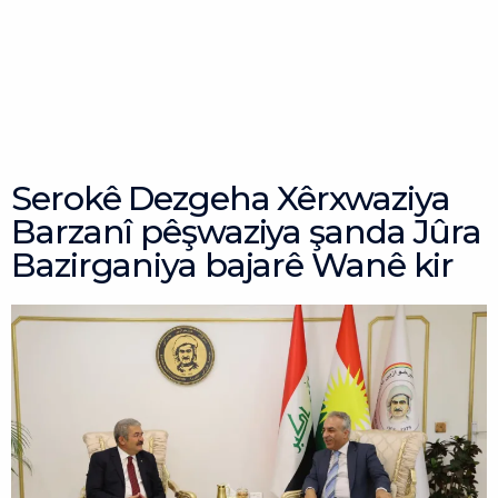
Skip
to
content
Serokê Dezgeha Xêrxwaziya
Barzanî pêşwaziya şanda Jûra
Bazirganiya bajarê Wanê kir