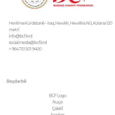
Herêma Kurdistanê - Iraq, Hewlêr, Hewlêra Nû, Kolana 120
metrî
info@bcf.krd
social.media@bcf.krd
+ 964 751 501 9400
Beşdarbê
BCF Logo
Nuçe
Çalakî
Serdan