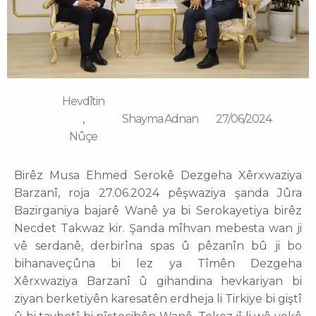
Hevdîtin
,
Shayma Adnan
27/06/2024
Nûçe
Birêz Musa Ehmed Serokê Dezgeha Xêrxwaziya
Barzanî, roja 27.06.2024 pêşwaziya şanda Jûra
Bazirganiya bajarê Wanê ya bi Serokayetiya birêz
Necdet Takwaz kir. Şanda mîhvan mebesta wan ji
vê serdanê, derbirîna spas û pêzanîn bû ji bo
bihanaveçûna bi lez ya Tîmên Dezgeha
Xêrxwaziya Barzanî û gihandina hevkariyan bi
ziyan berketiyên karesatên erdheja li Tirkiye bi giştî