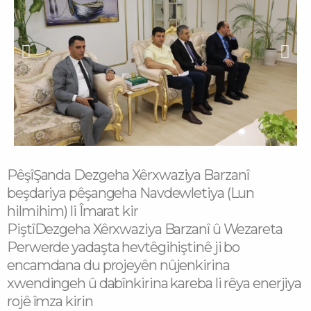
Prev
Next
Pêşî
Şanda Dezgeha Xêrxwaziya Barzanî
beşdariya pêşangeha Navdewletiya (Lun
hilmihim) li Îmarat kir
Piştî
Dezgeha Xêrxwaziya Barzanî û Wezareta
Perwerde yadaşta hevtêgihiştinê ji bo
encamdana du projeyên nûjenkirina
xwendingeh û dabînkirina kareba li rêya enerjiya
rojê îmza kirin