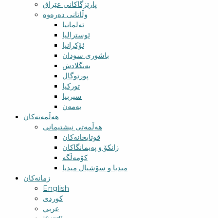
پارێزگاکانی عێراق
وڵاتانی دەرەوە
ئەلمانیا
ئوسترالیا
ئۆکرانیا
باشوری سودان
بەنگلادش
پورتوگال
تورکیا
سیربیا
یەمەن
هەڵمەتەکان
هەڵمەتی نیشتیمانی
قوتابخانەکان
زانکۆ و پەیمانگاکان
کۆمەڵگە
میدیا و سۆشیال میدیا
زمانەکان
English
کوردی
عربي