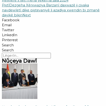
Hewlêrê li şeş meha yekema sala 2024
Piştî
Dezgeha Xêrxwaziya Barzanî daxwazê ji civaka
navdewletî dike piştevaniyê li azadiya xwendin bi zimanê
dayikê bikin
Next
Facebook
Email
Twitter
LinkedIn
Pinterest
Search
Search
Nûçeya Dawî