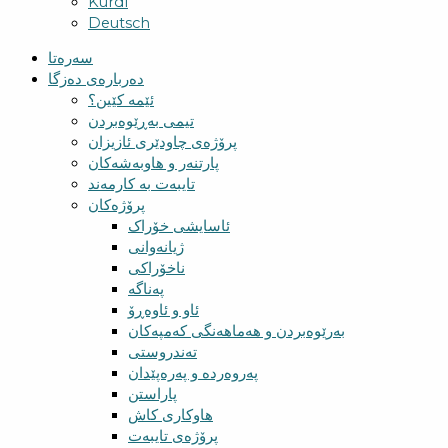
Kurdî
Deutsch
سەرەتا
دەربارەی دەزگا
ئێمە کێین؟
تیمی بەڕێوەبردن
پرۆژەی چاودێری ئازیزان
پارتنەر و هاوبەشەکان
تایبەت بە کارمەند
پرۆژەکان
ئاسایشی خۆراک
ژیانەوانی
ناخۆراکی
پەناگە
ئاو و ئاوەڕۆ
بەرێوەبردن و هەماهەنگی کەمپەکان
تەندروستی
پەروەردە و پەرەپێدان
پاراستن
هاوکاری کاش
پرۆژەی تایبەت