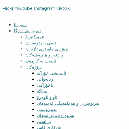
Flickr
Youtube
Instagram
Tiktok
سەرەتا
دەربارەی دەزگا
ئێمە کێین؟
تیمی بەڕێوەبردن
پرۆژەی چاودێری ئازیزان
پارتنەر و هاوبەشەکان
تایبەت بە کارمەند
پرۆژەکان
ئاسایشی خۆراک
ژیانەوانی
ناخۆراکی
پەناگە
ئاو و ئاوەڕۆ
بەرێوەبردن و هەماهەنگی کەمپەکان
تەندروستی
پەروەردە و پەرەپێدان
پاراستن
هاوکاری کاش