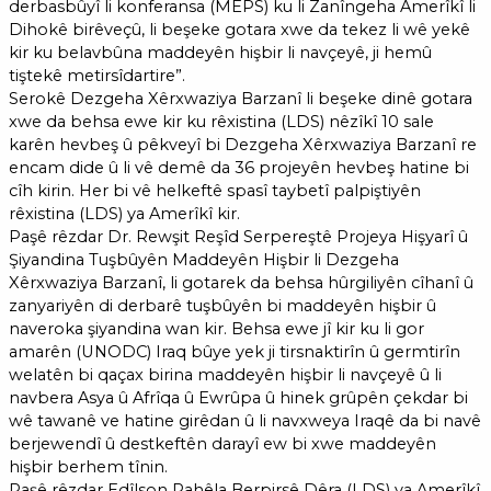
derbasbûyî li konferansa (MEPS) ku li Zanîngeha Amerîkî li
Dihokê birêveçû, li beşeke gotara xwe da tekez li wê yekê
kir ku belavbûna maddeyên hişbir li navçeyê, ji hemû
tiştekê metirsîdartire”.
Serokê Dezgeha Xêrxwaziya Barzanî li beşeke dinê gotara
xwe da behsa ewe kir ku rêxistina (LDS) nêzîkî 10 sale
karên hevbeş û pêkveyî bi Dezgeha Xêrxwaziya Barzanî re
encam dide û li vê demê da 36 projeyên hevbeş hatine bi
cîh kirin. Her bi vê helkeftê spasî taybetî palpiştiyên
rêxistina (LDS) ya Amerîkî kir.
Paşê rêzdar Dr. Rewşit Reşîd Serpereştê Projeya Hişyarî û
Şiyandina Tuşbûyên Maddeyên Hişbir li Dezgeha
Xêrxwaziya Barzanî, li gotarek da behsa hûrgiliyên cîhanî û
zanyariyên di derbarê tuşbûyên bi maddeyên hişbir û
naveroka şiyandina wan kir. Behsa ewe jî kir ku li gor
amarên (UNODC) Iraq bûye yek ji tirsnaktirîn û germtirîn
welatên bi qaçax birina maddeyên hişbir li navçeyê û li
navbera Asya û Afrîqa û Ewrûpa û hinek grûpên çekdar bi
wê tawanê ve hatine girêdan û li navxweya Iraqê da bi navê
berjewendî û destkeftên darayî ew bi xwe maddeyên
hişbir berhem tînin.
Paşê rêzdar Edîlson Pahêla Berpirsê Dêra (LDS) ya Amerîkî