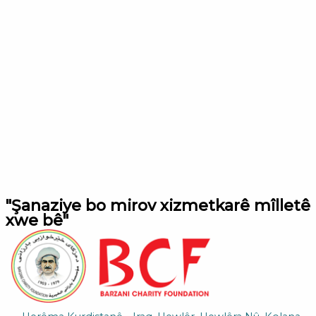
"Şanaziye bo mirov xizmetkarê mîlletê
xwe bê"