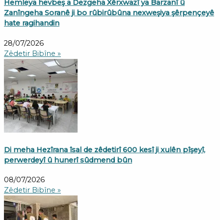
Hemleya hevbeş a Dezgeha Xêrxwazî ya Barzanî û
Zanîngeha Soranê ji bo rûbirûbûna nexweşiya şêrpençeyê
hate ragihandin
28/07/2026
Zêdetir Bibîne »
Di meha Hezîrana îsal de zêdetirî 600 kesî ji xulên pîşeyî,
perwerdeyî û hunerî sûdmend bûn
08/07/2026
Zêdetir Bibîne »