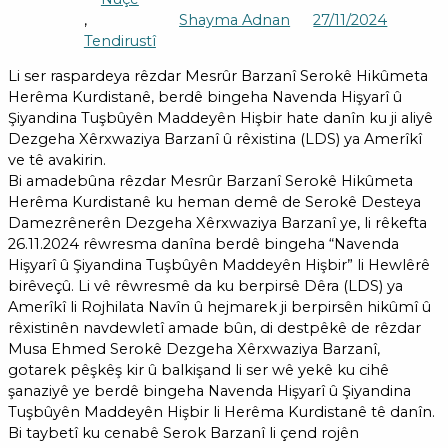
,
Shayma Adnan
27/11/2024
Tendirustî
Li ser raspardeya rêzdar Mesrûr Barzanî Serokê Hikûmeta
Herêma Kurdistanê, berdê bingeha Navenda Hişyarî û
Şiyandina Tuşbûyên Maddeyên Hişbir hate danîn ku ji aliyê
Dezgeha Xêrxwaziya Barzanî û rêxistina (LDS) ya Amerîkî
ve tê avakirin.
Bi amadebûna rêzdar Mesrûr Barzanî Serokê Hikûmeta
Herêma Kurdistanê ku heman demê de Serokê Desteya
Damezrênerên Dezgeha Xêrxwaziya Barzanî ye, li rêkefta
26.11.2024 rêwresma danîna berdê bingeha “Navenda
Hişyarî û Şiyandina Tuşbûyên Maddeyên Hişbir” li Hewlêrê
birêveçû. Li vê rêwresmê da ku berpirsê Dêra (LDS) ya
Amerîkî li Rojhilata Navîn û hejmarek ji berpirsên hikûmî û
rêxistinên navdewletî amade bûn, di destpêkê de rêzdar
Musa Ehmed Serokê Dezgeha Xêrxwaziya Barzanî,
gotarek pêşkêş kir û balkişand li ser wê yekê ku cihê
şanaziyê ye berdê bingeha Navenda Hişyarî û Şiyandina
Tuşbûyên Maddeyên Hişbir li Herêma Kurdistanê tê danîn.
Bi taybetî ku cenabê Serok Barzanî li çend rojên