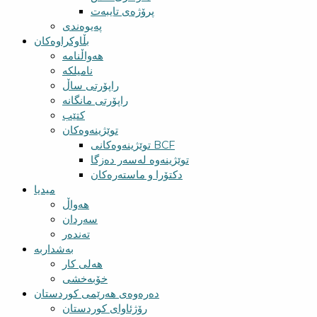
پرۆژەی تایبەت
پەیوەندی
بڵاوکراوەکان
هەواڵنامە
نامیلکە
راپۆرتی ساڵ
راپۆرتی مانگانە
کتێب
توێژینەوەکان
توێژینەوەکانی BCF​
توێژینەوە لەسەر دەزگا
دکتۆرا و ماستەرەکان
میدیا
‌‌هەواڵ
سه‌ردان
تەندەر
بەشداربە
هەلی کار
خۆبەخشی
دەرەوەی هەرێمی کوردستان
رۆژئاوای کوردستان