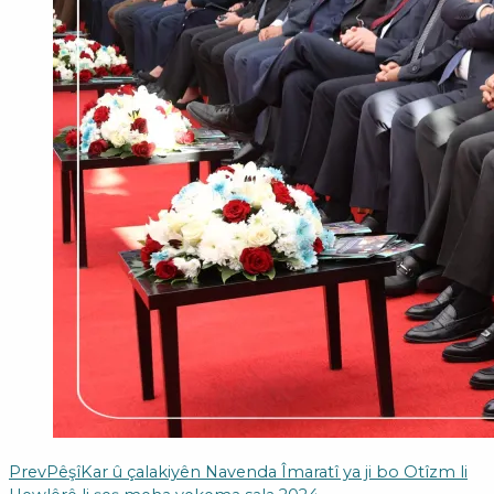
Prev
Pêşî
Kar û çalakiyên Navenda Îmaratî ya ji bo Otîzm li