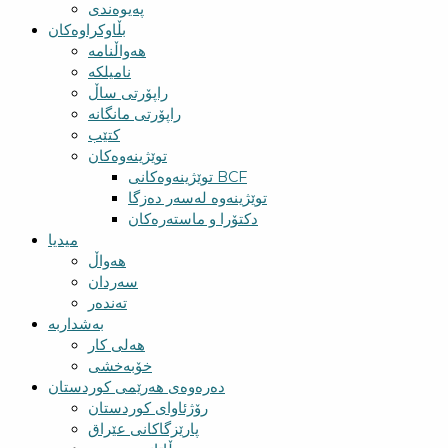
پەیوەندی
بڵاوکراوەکان
هەواڵنامە
نامیلکە
راپۆرتی ساڵ
راپۆرتی مانگانە
کتێب
توێژینەوەکان
توێژینەوەکانی BCF​
توێژینەوە لەسەر دەزگا
دکتۆرا و ماستەرەکان
میدیا
‌‌هەواڵ
سه‌ردان
تەندەر
بەشداربە
هەلی کار
خۆبەخشی
دەرەوەی هەرێمی کوردستان
رۆژئاوای کوردستان
پارێزگاکانی عێراق