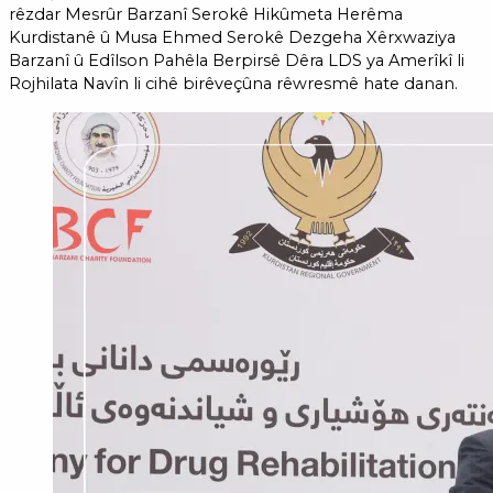
rêzdar Mesrûr Barzanî Serokê Hikûmeta Herêma
Kurdistanê û Musa Ehmed Serokê Dezgeha Xêrxwaziya
Barzanî û Edîlson Pahêla Berpirsê Dêra LDS ya Amerîkî li
Rojhilata Navîn li cihê birêveçûna rêwresmê hate danan.