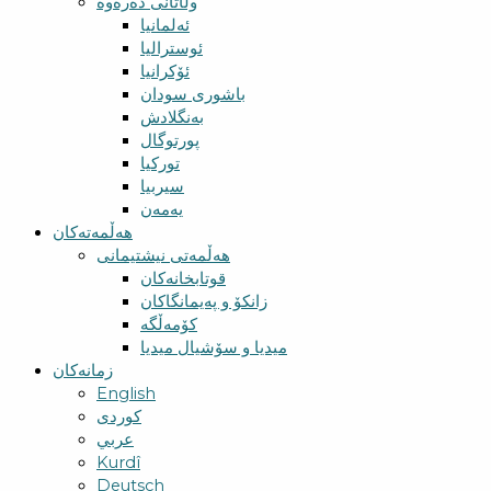
وڵاتانی دەرەوە
ئەلمانیا
ئوسترالیا
ئۆکرانیا
باشوری سودان
بەنگلادش
پورتوگال
تورکیا
سیربیا
یەمەن
هەڵمەتەکان
هەڵمەتی نیشتیمانی
قوتابخانەکان
زانکۆ و پەیمانگاکان
کۆمەڵگە
میدیا و سۆشیال میدیا
زمانەکان
English
کوردی
عربي
Kurdî
Deutsch