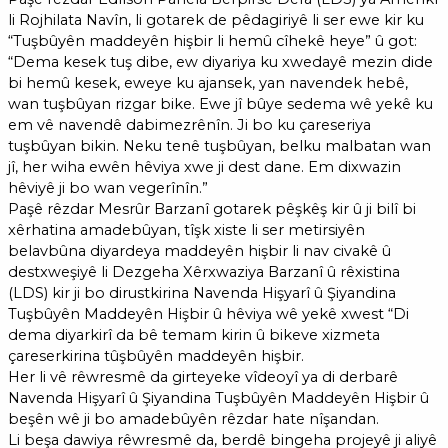
li Rojhilata Navîn, li gotarek de pêdagiriyê li ser ewe kir ku
“Tuşbûyên maddeyên hişbir li hemû cîhekê heye” û got:
“Dema kesek tuş dibe, ew diyariya ku xwedayê mezin dide
bi hemû kesek, eweye ku ajansek, yan navendek hebê,
wan tuşbûyan rizgar bike. Ewe jî bûye sedema wê yekê ku
em vê navendê dabimezrênîn. Ji bo ku çareseriya
tuşbûyan bikin. Neku tenê tuşbûyan, belku malbatan wan
jî, her wiha ewên hêviya xwe ji dest dane. Em dixwazin
hêviyê ji bo wan vegerînîn.”
Paşê rêzdar Mesrûr Barzanî gotarek pêşkêş kir û ji bilî bi
xêrhatina amadebûyan, tîşk xiste li ser metirsiyên
belavbûna diyardeya maddeyên hişbir li nav civakê û
destxweşiyê li Dezgeha Xêrxwaziya Barzanî û rêxistina
(LDS) kir ji bo dirustkirina Navenda Hişyarî û Şiyandina
Tuşbûyên Maddeyên Hişbir û hêviya wê yekê xwest “Di
dema diyarkirî da bê temam kirin û bikeve xizmeta
çareserkirina tûşbûyên maddeyên hişbir.
Her li vê rêwresmê da girteyeke vîdeoyî ya di derbarê
Navenda Hişyarî û Şiyandina Tuşbûyên Maddeyên Hişbir û
beşên wê ji bo amadebûyên rêzdar hate nîşandan.
Li beşa dawiya rêwresmê da, berdê bingeha projeyê ji aliyê