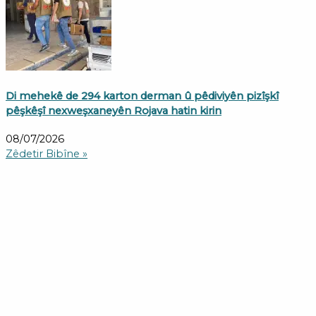
Di mehekê de 294 karton derman û pêdiviyên pizîşkî
pêşkêşî nexweşxaneyên Rojava hatin kirin
08/07/2026
Zêdetir Bibîne »