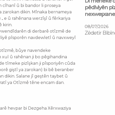
Di mehekê d
cîhanî û bi bandor li proseya
pêdiviyên piz
a zarokan dikin. Mînaka bernameya
nexweşxaneyê
as
kirin.
08/07/2026
ywendîdarên di derbarê otîzmê de
Zêdetir Bibîn
liyê pîsporên navdewletî û navxweyî
n otîzmê, bûye navendeke
n xul û rahênan ji bo pêgihandina
de tîmeke pizîşkan ji pîsporiyên cûda
orê giştî ya zarokan) bi bê beranber
n dikin. Salane jî geştên taybet û
ratî ya Otîzmê têne encam dan.
karê hevpar bi Dezgeha Xêrxwaziya