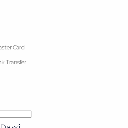
aster Card
k Transfer
 Dawî