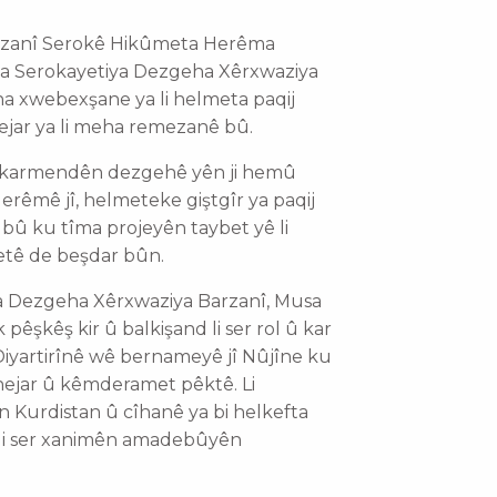
Barzanî Serokê Hikûmeta Herêma
na Serokayetiya Dezgeha Xêrxwaziya
ina xwebexşane ya li helmeta paqij
hejar ya li meha remezanê bû.
 karmendên dezgehê yên ji hemû
rêmê jî, helmeteke giştgîr ya paqij
 bû ku tîma projeyên taybet yê li
etê de beşdar bûn.
iya Dezgeha Xêrxwaziya Barzanî, Musa
şkêş kir û balkişand li ser rol û kar
iyartirînê wê bernameyê jî Nûjîne ku
 hejar û kêmderamet pêktê. Li
ên Kurdistan û cîhanê ya bi helkefta
 jî li ser xanimên amadebûyên