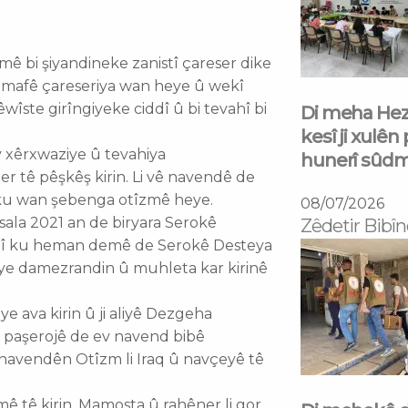
 bi şiyandineke zanistî çareser dike
 mafê çareseriya wan heye û wekî
îste girîngiyeke ciddî û bi tevahî bi
Di meha Hezî
kesî ji xulên
 xêrxwaziye û tevahiya
hunerî sûd
 tê pêşkêş kirin. Li vê navendê de
 ku wan şebenga otîzmê heye.
08/07/2026
ala 2021 an de biryara Serokê
Zêdetir Bibîn
nî ku heman demê de Serokê Desteya
e damezrandin û muhleta kar kirinê
ye ava kirin û ji aliyê Dezgeha
li paşerojê de ev navend bibê
n navendên Otîzm li Iraq û navçeyê tê
ê tê kirin. Mamosta û rahêner li gor