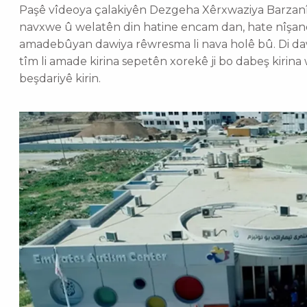
Paşê vîdeoya çalakiyên Dezgeha Xêrxwaziya Barzanî ya
navxwe û welatên din hatine encam dan, hate nîşan
amadebûyan dawiya rêwresma li nava holê bû. Di daw
tîm li amade kirina sepetên xorekê ji bo dabeş kirin
beşdariyê kirin.