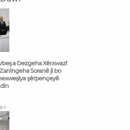
beş a Dezgeha Xêrxwazî
 Zanîngeha Soranê ji bo
nexweşiya şêrpençeyê
din
e »