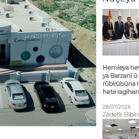
Hemleya hev
ya Barzanî û
rûbirûbûna 
hate ragihan
28/07/2026
Zêdetir Bibîn