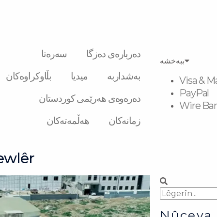
دەربارەی دەزگا
سەرەتا
ببەخشە
بەشداربە
میدیا
بڵاوکراوەکان
Visa & M
PayPal
دەرەوەی هەرێمی کوردستان
Wire Ban
زمانەکان
هەڵمەتەکان
ewlêr
Search
Search
Nûçeya