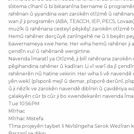
sîstema cîhanî û bi bikaranîna bername û programên 
rahênan û şiyandina wan zarokên otîzmê û rahênan
wan jî ji programên (ABA, TEACCH, IEP, PECS, Lova) ـ e û rahênana werzîşî û fêrkariya
muzîk û rahênana cesteyî pêşkêşî zarokên otîzmê tê 
Hemû rahêner derçûyê zanîngehê ne û li beşên pe
bawernameya xwe hene. Her wiha hemû rahêner ji a
çendîn xul û rahênanê wergirtine.
Navenda Îmaratî ya Otîzmê, ji bilî rahênana zarokê
pêgihandina rahêner û kadîran. Li vî warî da jî çendî
rahênerên nû hatine vekirin. Her wiha li vê navendê 
yên wekî (pîsporê mejî û demar, pîsporê derûnî, pîsp
û ji nêzîk ve zarokên navendê dibînin û çavdêriya wa
çalakiyên cûr bi cûr ji bo xwendekarên navenda Îma
Tue 10:56 PM
Mîrhac
Mîrhac Mistefa
Tîma projeyên taybet li Nivîsîngeha Serok Wezîran 
Barzanî re dikin