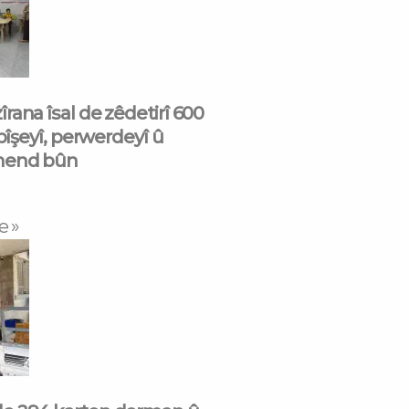
rana îsal de zêdetirî 600
 pîşeyî, perwerdeyî û
mend bûn
e »