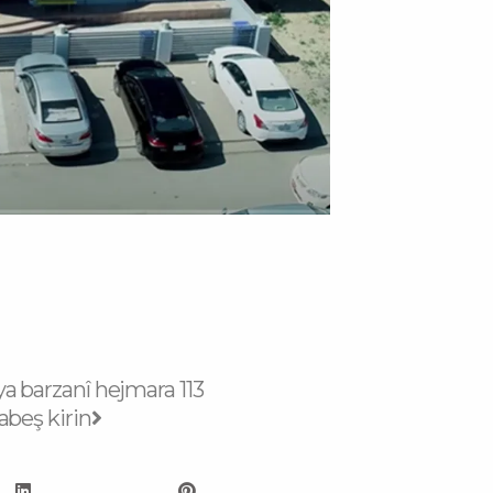
Next
 barzanî hejmara 113
dabeş kirin