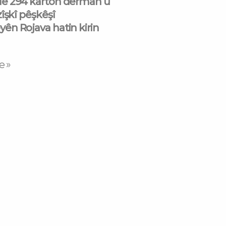
e 294 karton derman û
îşkî pêşkêşî
n Rojava hatin kirin
e »