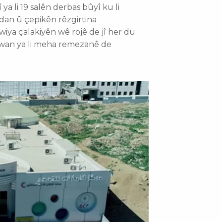
 li 19 salên derbas bûyî ku li
dan û çepikên rêzgirtina
iya çalakiyên wê rojê de jî her du
a wan ya li meha remezanê de