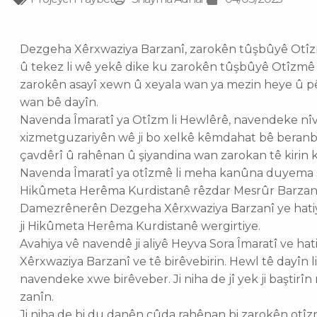
Dezgeha Xêrxwaziya Barzanî, zarokên tûşbûyê Otîzmê
û tekez li wê yekê dike ku zarokên tûşbûyê Otîzmê
zarokên asayî xewn û xeyala wan ya mezin heye û pêw
wan bê dayîn.
Navenda Îmaratî ya Otîzm li Hewlêrê, navendeke nîv
xizmetguzariyên wê ji bo xelkê kêmdahat bê beranber
çavdêrî û rahênan û şiyandina wan zarokan tê kirin
Navenda Îmaratî ya otîzmê li meha kanûna duyema s
Hikûmeta Herêma Kurdistanê rêzdar Mesrûr Barza
Damezrênerên Dezgeha Xêrxwaziya Barzanî ye hatiy
ji Hikûmeta Herêma Kurdistanê wergirtiye.
Avahiya vê navendê ji aliyê Heyva Sora Îmaratî ve hati
Xêrxwaziya Barzanî ve tê birêvebirin. Hewl tê dayîn 
navendeke xwe birêveber. Ji niha de jî yek ji baştirî
zanîn.
Ji niha de bi du danên cûda rahênan bi zarokên otîzm