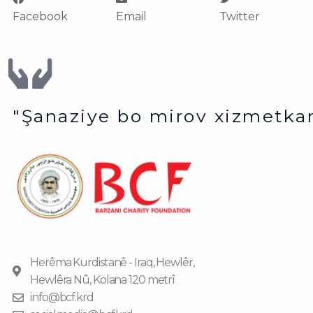
Facebook
Email
Twitter
"Şanaziye bo mirov xizmetkar
Herêma Kurdistanê - Iraq, Hewlêr,
Hewlêra Nû, Kolana 120 metrî
info@bcf.krd