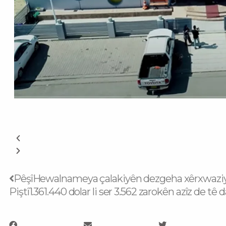
Prev
Pêşî
Hewalnameya çalakiyên dezgeha xêrxwaziya
Piştî
1.361.440 dolar li ser 3.562 zarokên azîz de tê 