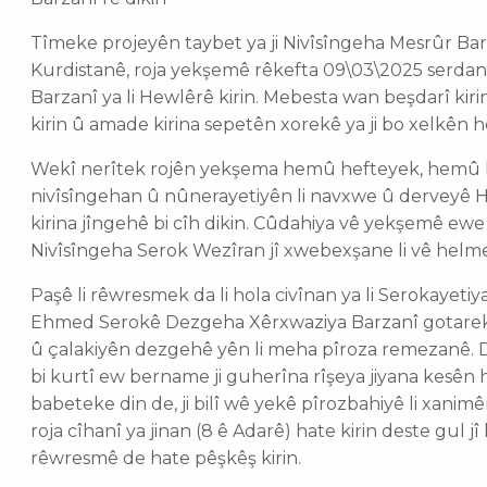
‌‌Tîmeke projeyên taybet ya ji Nivîsîngeha Mesrûr 
Kurdistanê, roja yekşemê rêkefta 09\03\2025 serda
Barzanî ya li Hewlêrê kirin. Mebesta wan beşdarî kir
kirin û amade kirina sepetên xorekê ya ji bo xelkên 
Wekî nerîtek rojên yekşema hemû hefteyek, hemû
nivîsîngehan û nûnerayetiyên li navxwe û derveyê He
kirina jîngehê bi cîh dikin. Cûdahiya vê yekşemê ewe
Nivîsîngeha Serok Wezîran jî xwebexşane li vê helm
Paşê li rêwresmek da li hola civînan ya li Serokayet
Ehmed Serokê Dezgeha Xêrxwaziya Barzanî gotarek pê
û çalakiyên dezgehê yên li meha pîroza remezanê. D
bi kurtî ew bername ji guherîna rîşeya jiyana kesên
babeteke din de, ji bilî wê yekê pîrozbahiyê li xanim
roja cîhanî ya jinan (8 ê Adarê) hate kirin deste gul
rêwresmê de hate pêşkêş kirin.