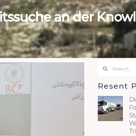
itssuche an der Knowl
Suche
Suche
Resent 
Di
Fo
St
Wa
Tr