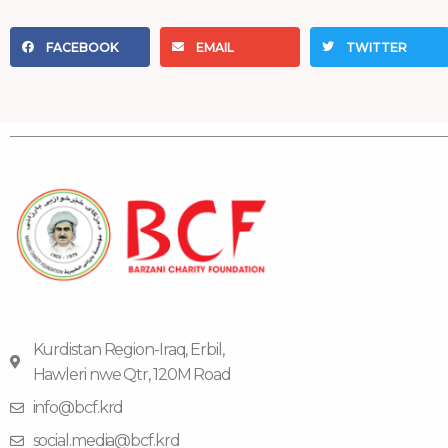
FACEBOOK
EMAIL
TWITTER
Kurdistan Region-Iraq, Erbil,
Hawleri nwe Qtr, 120M Road
info@bcf.krd
social.media@bcf.krd