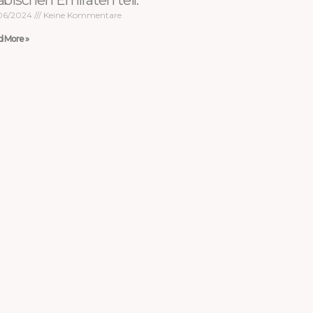
abischen Emiraten teil.
06/2024
Keine Kommentare
d More »