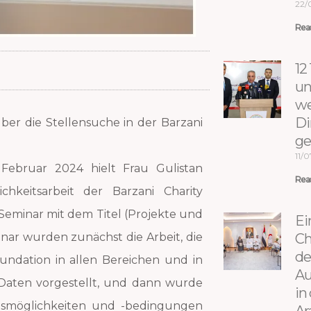
22/
Rea
12
un
we
Di
̈ ber die Stellensuche in der Barzani
ge
11/
 Februar 2024 hielt Frau Gulistan
Rea
ichkeitsarbeit der Barzani Charity
 Seminar mit dem Titel (Projekte und
Ei
inar wurden zunächst die Arbeit, die
Ch
de
oundation in allen Bereichen und in
Au
 Daten vorgestellt, und dann wurde
in
eitsmöglichkeiten und -bedingungen