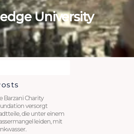
edge University
Posts
e Barzani Charity
undation versorgt
adtteile, die unter einem
ssermangel leiden, mit
inkwasser.