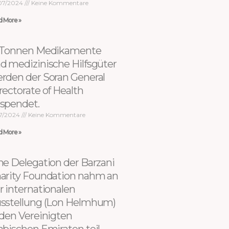
07/2024
Keine Kommentare
d More »
 Tonnen Medikamente
d medizinische Hilfsgüter
rden der Soran General
rectorate of Health
spendet.
07/2024
Keine Kommentare
d More »
ne Delegation der Barzani
arity Foundation nahm an
r internationalen
sstellung (Lon Helmhum)
 den Vereinigten