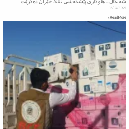
پێشكەشی 300 خێزان دەكرێت