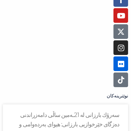
سه‌رۆك بارزانی له‌ 21ـه‌مین ساڵی دامەزراندنی
ێرخوازیی بارزانی: هیوای بەردەوامی و