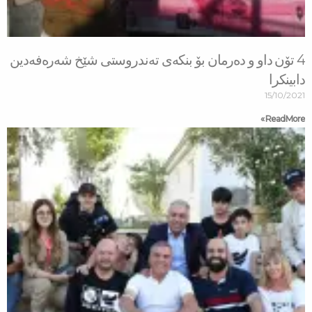
و دەرمان بۆ بنكەی تەندروستی شێخ شەرەفەدین