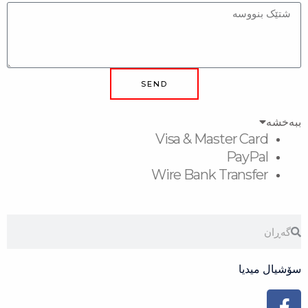
SEND
Visa & Master
Pa
Wire Bank Tra
Face
Inst
Yo