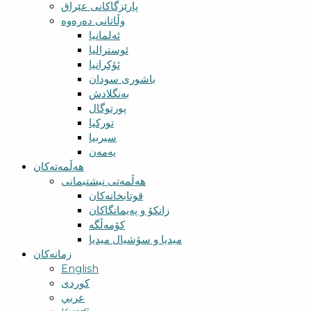
پارێزگاکانی عێراق
وڵاتانی دەرەوە
ئەلمانیا
ئوسترالیا
ئۆکرانیا
باشوری سودان
بەنگلادش
پورتوگال
تورکیا
سیربیا
یەمەن
هەڵمەتەکان
هەڵمەتی نیشتیمانی
قوتابخانەکان
زانکۆ و پەیمانگاکان
کۆمەڵگە
میدیا و سۆشیال میدیا
زمانەکان
English
کوردی
عربي