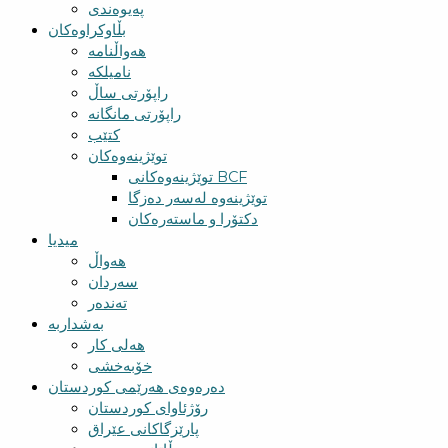
پەیوەندی
بڵاوکراوەکان
هەواڵنامە
نامیلکە
راپۆرتی ساڵ
راپۆرتی مانگانە
کتێب
توێژینەوەکان
توێژینەوەکانی BCF​
توێژینەوە لەسەر دەزگا
دکتۆرا و ماستەرەکان
میدیا
‌‌هەواڵ
سه‌ردان
تەندەر
بەشداربە
هەلی کار
خۆبەخشی
دەرەوەی هەرێمی کوردستان
رۆژئاوای کوردستان
پارێزگاکانی عێراق