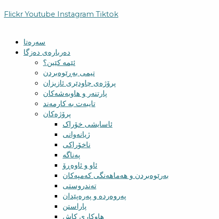
Flickr
Youtube
Instagram
Tiktok
سەرەتا
دەربارەی دەزگا
ئێمە کێین؟
تیمی بەڕێوەبردن
پرۆژەی چاودێری ئازیزان
پارتنەر و هاوبەشەکان
تایبەت بە کارمەند
پرۆژەکان
ئاسایشی خۆراک
ژیانەوانی
ناخۆراکی
پەناگە
ئاو و ئاوەڕۆ
بەرێوەبردن و هەماهەنگی کەمپەکان
تەندروستی
پەروەردە و پەرەپێدان
پاراستن
هاوکاری کاش