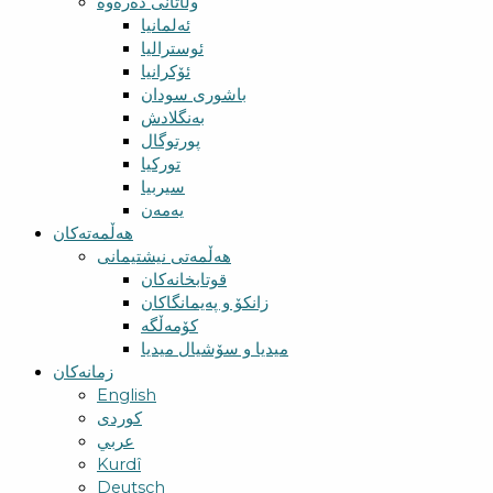
وڵاتانی دەرەوە
ئەلمانیا
ئوسترالیا
ئۆکرانیا
باشوری سودان
بەنگلادش
پورتوگال
تورکیا
سیربیا
یەمەن
هەڵمەتەکان
هەڵمەتی نیشتیمانی
قوتابخانەکان
زانکۆ و پەیمانگاکان
کۆمەڵگە
میدیا و سۆشیال میدیا
زمانەکان
English
کوردی
عربي
Kurdî
Deutsch