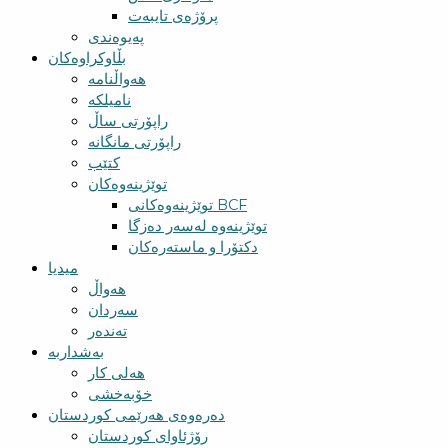
پرۆژەی تایبەت
پەیوەندی
بڵاوکراوەکان
هەواڵنامە
نامیلکە
راپۆرتی ساڵ
راپۆرتی مانگانە
کتێب
توێژینەوەکان
توێژینەوەکانی BCF​
توێژینەوە لەسەر دەزگا
دکتۆرا و ماستەرەکان
میدیا
‌‌هەواڵ
سه‌ردان
تەندەر
بەشداربە
هەلی کار
خۆبەخشی
دەرەوەی هەرێمی کوردستان
رۆژئاوای کوردستان