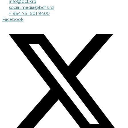
info@bcf.krd
social.media@bcf.krd
+ 964 751 501 9400
Facebook