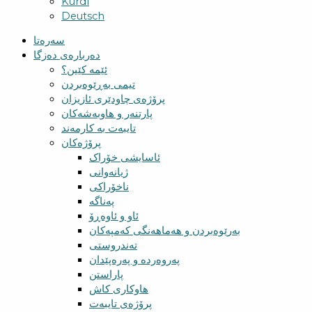
Kurdî
Deutsch
سەرەتا
دەربارەی دەزگا
ئێمە کێین؟
تیمی بەڕێوەبردن
پرۆژەی چاودێری ئازیزان
پارتنەر و هاوبەشەکان
تایبەت بە کارمەند
پرۆژەکان
ئاسایشی خۆراک
ژیانەوانی
ناخۆراکی
پەناگە
ئاو و ئاوەڕۆ
بەرێوەبردن و هەماهەنگی کەمپەکان
تەندروستی
پەروەردە و پەرەپێدان
پاراستن
هاوکاری کاش
پرۆژەی تایبەت