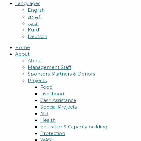
Languages
English
کوردی
عربي
Kurdî
Deutsch
Home
About
About
Management Staff
Sponsors, Partners & Donors
Projects
Food
Livelihood
Cash Assistance
Special Projects
NFI
Health
Education& Capacity building
Protection
WASH