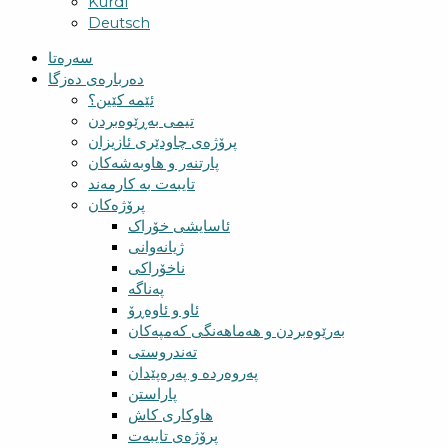
Kurdî
Deutsch
سەرەتا
دەربارەی دەزگا
ئێمە کێین؟
تیمی بەڕێوەبردن
پرۆژەی چاودێری ئازیزان
پارتنەر و هاوبەشەکان
تایبەت بە کارمەند
پرۆژەکان
ئاسایشی خۆراک
ژیانەوانی
ناخۆراکی
پەناگە
ئاو و ئاوەڕۆ
بەرێوەبردن و هەماهەنگی کەمپەکان
تەندروستی
پەروەردە و پەرەپێدان
پاراستن
هاوکاری کاش
پرۆژەی تایبەت