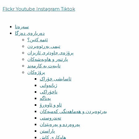
Flickr
Youtube
Instagram
Tiktok
سەرەتا
دەربارەی دەزگا
ئێمە کێین؟
تیمی بەڕێوەبردن
پرۆژەی چاودێری ئازیزان
پارتنەر و هاوبەشەکان
تایبەت بە کارمەند
پرۆژەکان
ئاسایشی خۆراک
ژیانەوانی
ناخۆراکی
پەناگە
ئاو و ئاوەڕۆ
بەرێوەبردن و هەماهەنگی کەمپەکان
تەندروستی
پەروەردە و پەرەپێدان
پاراستن
هاوکاری کاش