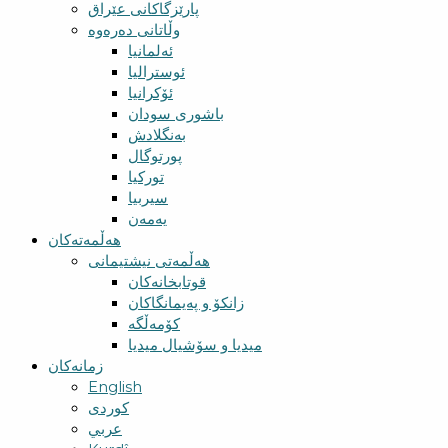
پارێزگاکانی عێراق
وڵاتانی دەرەوە
ئەلمانیا
ئوسترالیا
ئۆکرانیا
باشوری سودان
بەنگلادش
پورتوگال
تورکیا
سیربیا
یەمەن
هەڵمەتەکان
هەڵمەتی نیشتیمانی
قوتابخانەکان
زانکۆ و پەیمانگاکان
کۆمەڵگە
میدیا و سۆشیال میدیا
زمانەکان
English
کوردی
عربي