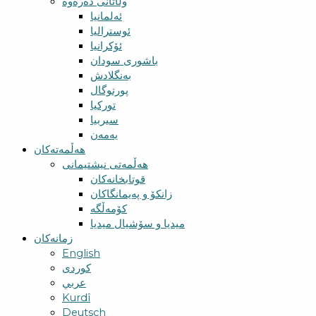
وڵاتانی دەرەوە
ئەلمانیا
ئوسترالیا
ئۆکرانیا
باشوری سودان
بەنگلادش
پورتوگال
تورکیا
سیربیا
یەمەن
هەڵمەتەکان
هەڵمەتی نیشتیمانی
قوتابخانەکان
زانکۆ و پەیمانگاکان
کۆمەڵگە
میدیا و سۆشیال میدیا
زمانەکان
English
کوردی
عربي
Kurdî
Deutsch