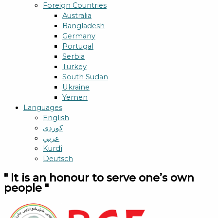
Foreign Countries
Australia
Bangladesh
Germany
Portugal
Serbia
Turkey
South Sudan
Ukraine
Yemen
Languages
English
کوردی
عربي
Kurdî
Deutsch
" It is an honour to serve one’s own
people "