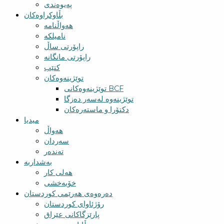
پەیوەندی
بڵاوکراوەکان
هەواڵنامە
نامیلکە
راپۆرتی ساڵ
راپۆرتی مانگانە
کتێب
توێژینەوەکان
توێژینەوەکانی BCF​
توێژینەوە لەسەر دەزگا
دکتۆرا و ماستەرەکان
میدیا
‌‌هەواڵ
سه‌ردان
تەندەر
بەشداربە
هەلی کار
خۆبەخشی
دەرەوەی هەرێمی کوردستان
رۆژئاوای کوردستان
پارێزگاکانی عێراق