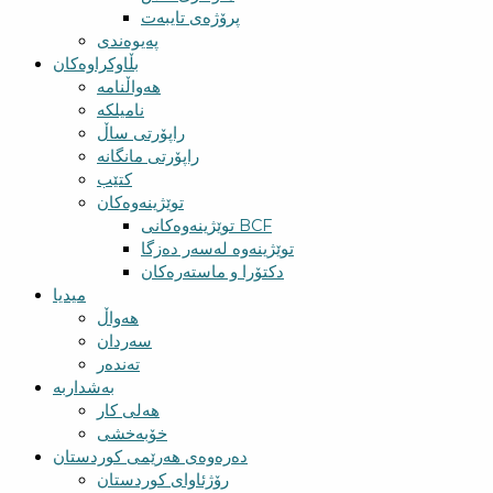
پرۆژەی تایبەت
پەیوەندی
بڵاوکراوەکان
هەواڵنامە
نامیلکە
راپۆرتی ساڵ
راپۆرتی مانگانە
کتێب
توێژینەوەکان
توێژینەوەکانی BCF​
توێژینەوە لەسەر دەزگا
دکتۆرا و ماستەرەکان
میدیا
‌‌هەواڵ
سه‌ردان
تەندەر
بەشداربە
هەلی کار
خۆبەخشی
دەرەوەی هەرێمی کوردستان
رۆژئاوای کوردستان