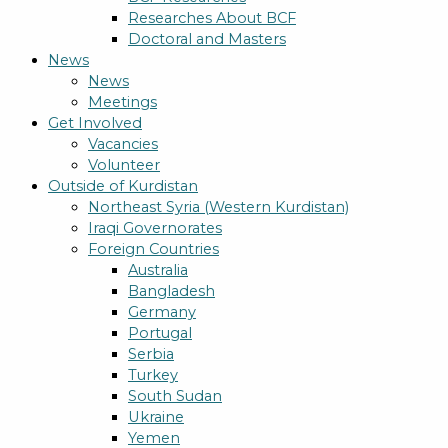
Researches About BCF
Doctoral and Masters
News
News
Meetings
Get Involved
Vacancies
Volunteer
Outside of Kurdistan
Northeast Syria (Western Kurdistan)
Iraqi Governorates
Foreign Countries
Australia
Bangladesh
Germany
Portugal
Serbia
Turkey
South Sudan
Ukraine
Yemen