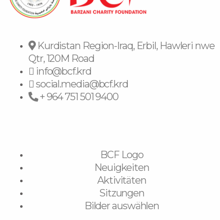
Kurdistan Region-Iraq, Erbil, Hawleri nwe
Qtr, 120M Road
info@bcf.krd
social.media@bcf.krd
+ 964 751 501 9400
BCF Logo
Neuigkeiten
Aktivitäten
Sitzungen
Bilder auswählen