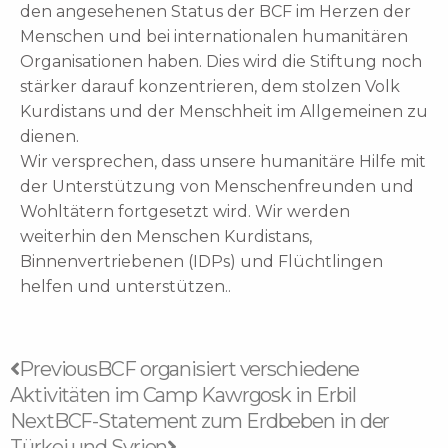
den angesehenen Status der BCF im Herzen der
Menschen und bei internationalen humanitären
Organisationen haben. Dies wird die Stiftung noch
stärker darauf konzentrieren, dem stolzen Volk
Kurdistans und der Menschheit im Allgemeinen zu
dienen.
Wir versprechen, dass unsere humanitäre Hilfe mit
der Unterstützung von Menschenfreunden und
Wohltätern fortgesetzt wird. Wir werden
weiterhin den Menschen Kurdistans,
Binnenvertriebenen (IDPs) und Flüchtlingen
helfen und unterstützen..
Zurück
Nächster
Previous
BCF organisiert verschiedene
Aktivitäten im Camp Kawrgosk in Erbil
Next
BCF-Statement zum Erdbeben in der
Türkei und Syrien