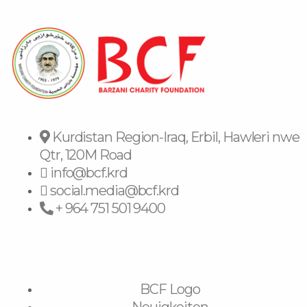
Kurdistan Region-Iraq, Erbil, Hawleri nwe
Qtr, 120M Road
info@bcf.krd
social.media@bcf.krd
+ 964 751 501 9400
BCF Logo