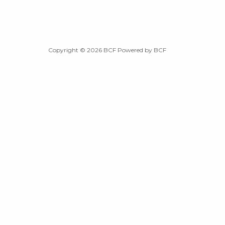
Copyright © 2026 BCF Powered by BCF