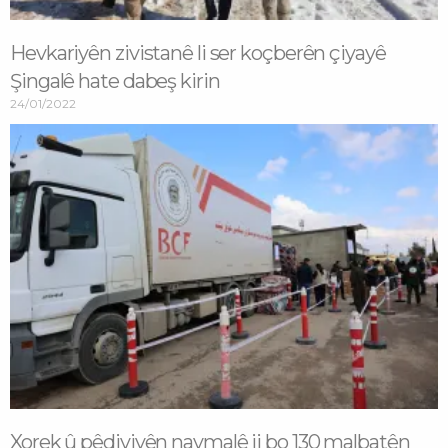
Hevkariyên zivistanê li ser koçberên çiyayê
Şingalê hate dabeş kirin
24/01/2022
Xorek û pêdiviyên navmalê ji bo 130 malbatên