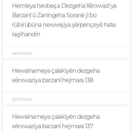
Hemleya hevbeş a Dezgeha Xêrxwazî ya
Barzanî û Zanîngeha Soranê ji bo
rûbirûbûna nexweşiya şêrpençeyê hate
ragihandin
28/07/2026
Hewalnameya çalakiyên dezgeha
xêrxwaziya barzanî hejmara 138
22/07/2026
Hewalnameya çalakiyên dezgeha
xêrxwaziya barzanî hejmara 137