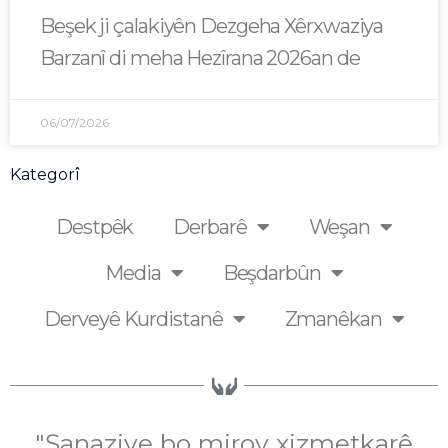
Beşek ji çalakiyên Dezgeha Xêrxwaziya
Barzanî di meha Hezîrana 2026an de
06/07/2026
Kategorî
Destpêk
Derbarê
Weşan
Media
Beşdarbûn
Derveyê Kurdistanê
Zmanêkan
"Şanaziye bo mirov xizmetkarê