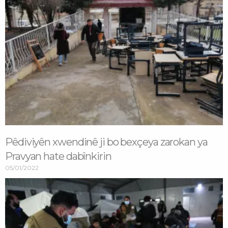
Pêdiviyên xwendinê ji bo bexçeya zarokan ya
Pravyan hate dabînkirin
05/01/2022