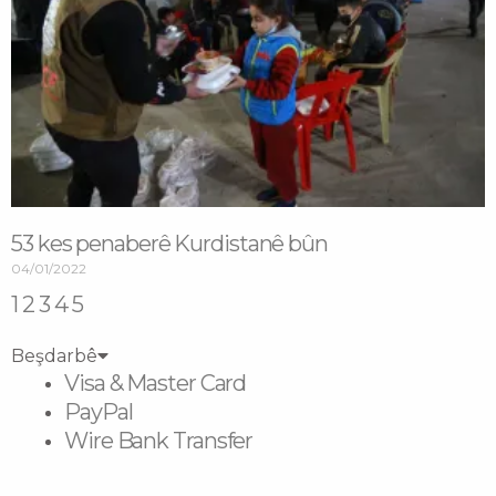
53 kes penaberê Kurdistanê bûn
04/01/2022
1
2
3
4
5
Beşdarbê
Visa & Master Card
PayPal
Wire Bank Transfer