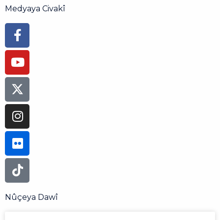
Medyaya Civakî
Facebook-
Youtube
Instagram
Flickr
Tiktok
f
Nûçeya Dawî