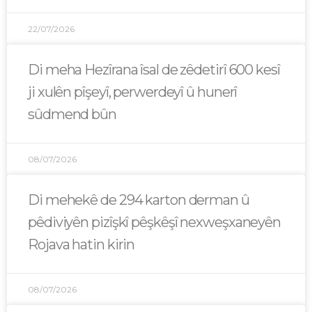
22/07/2026
Di meha Hezîrana îsal de zêdetirî 600 kesî
ji xulên pîşeyî, perwerdeyî û hunerî
sûdmend bûn
08/07/2026
Di mehekê de 294 karton derman û
pêdiviyên pizîşkî pêşkêşî nexweşxaneyên
Rojava hatin kirin
08/07/2026