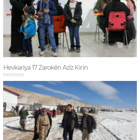
Hevkariya 17 Zarokên Azîz Kirin
30/01/2022