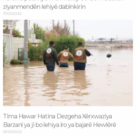
ziyanmendên lehiyê dabînkirin
17/01/2022
Tîma Hawar Hatina Dezgeha Xêrxwaziya
Barzanî ya ji bo lehiya îro ya bajarê Hewlêrê
13/01/2022