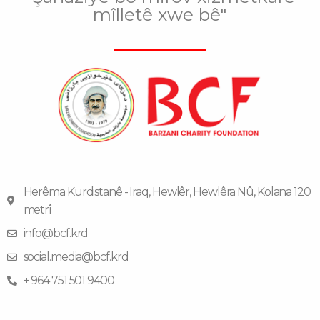
mîlletê xwe bê"
Herêma Kurdistanê - Iraq, Hewlêr, Hewlêra Nû, Kolana 120
metrî
info@bcf.krd
social.media@bcf.krd
+ 964 751 501 9400
F
I
F
Y
T
a
n
l
o
e