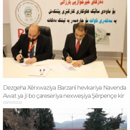
Dezgeha Xêrxwaziya Barzanî hevkariya Navenda
Awat ya ji bo çareseriya nexweşiya Şêrpençe kir
05/01/2022