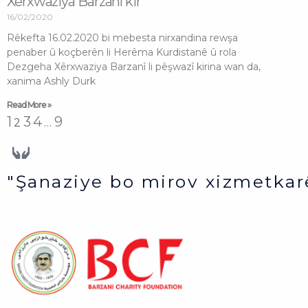
Xêrxwaziya Barzanî kir
16/02/2020
Rêkefta 16.02.2020 bi mebesta nirxandina rewşa
penaber û koçberên li Herêma Kurdistanê û rola
Dezgeha Xêrxwaziya Barzanî li pêşwazî kirina wan da,
xanima Ashly Durk
Read More »
1
3
4
9
2
…
"Şanaziye bo mirov xizmetkar