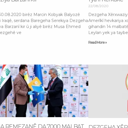
22/08/2020
30.08.2020 birêz Marcin Kobyak Balyozê
Dezgeha Xêrxwaziy
li Iraqê, serdana Baregeha Serekiya Dezgeha
Amerîkî hevkariya x
a Barzanî kir û ji aliyê birêz Musa Ehmed
gihandin 14 malbatê
Dezgehê ve
Leylan yek ya taybe
Read More »
HA REMEZANÊ DA 7000 MALBAT
DEZGEHA XÊRX