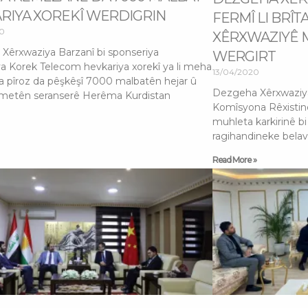
RIYA XOREKÎ WERDIGRIN
FERMÎ LI BRÎ
20
XÊRXWAZIYÊ 
Xêrxwaziya Barzanî bi sponseriya
WERGIRT
 Korek Telecom hevkariya xorekî ya li meha
13/04/2020
 pîroz da pêşkêşî 7000 malbatên hejar û
Dezgeha Xêrxwaziya B
etên seranserê Herêma Kurdistan
Komîsyona Rêxistin
muhleta karkirinê bi 
ragihandineke belav
Read More »