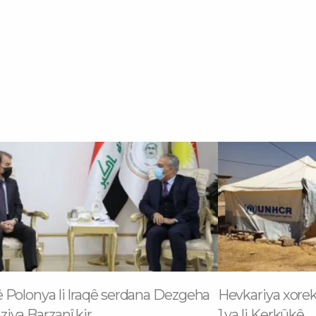
 Polonya li Iraqê serdana Dezgeha
Hevkariya xore
iya Barzanî kir
1 ya li Kerkûkê