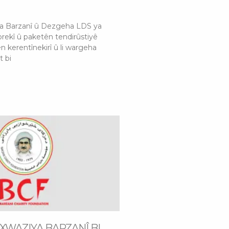
a Barzanî û Dezgeha LDS ya
orekî û paketên tendirûstiyê
n kerentînekirî û li wargeha
t bi
WAZIYA BARZANÎ BI