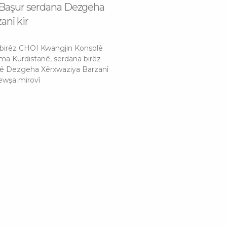
 Başur serdana Dezgeha
anî kir
 birêz CHOI Kwangjin Konsolê
êma Kurdistanê, serdana birêz
 Dezgeha Xêrxwaziya Barzanî
rewşa mirovî