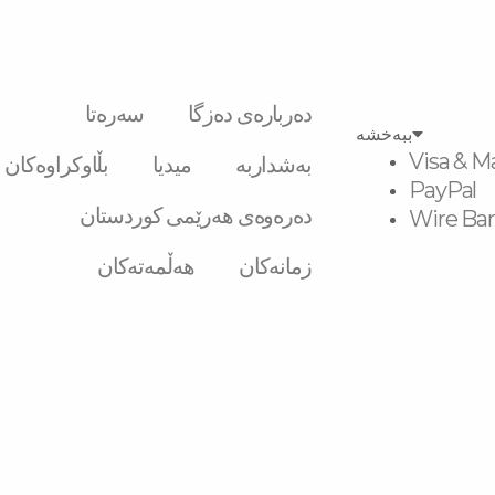
دەربارەی دەزگا
سەرەتا
ببەخشە
Visa & M
بەشداربە
میدیا
بڵاوکراوەکان
PayPal
دەرەوەی هەرێمی کوردستان
Wire Ban
زمانەکان
هەڵمەتەکان