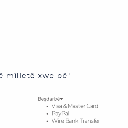
ê mîlletê xwe bê"
Beşdarbê
Visa & Master Card
PayPal
Wire Bank Transfer