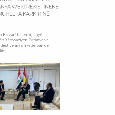
TANYA WEKÎ RÊXISTINEKE
MUHLETA KARKIRINÊ
arzanî bi fermî ji aliyê
ên Xêrxwaziyên Brîtanya ve
dest ve anî û li vî derbarî de
kir