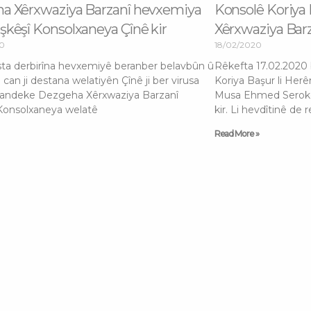
a Xêrxwaziya Barzanî hevxemiya
Konsolê Koriya
kêşî Konsolxaneya Çînê kir
Xêrxwaziya Barz
20
18/02/2020
ta derbirîna hevxemiyê beranber belavbûn û
Rêkefta 17.02.2020
 can ji destana welatiyên Çînê ji ber virusa
Koriya Başur li Her
şandeke Dezgeha Xêrxwaziya Barzanî
Musa Ehmed Serokê
Konsolxaneya welatê
kir. Li hevdîtinê de 
Read More »