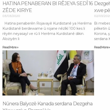
HATINA PENABERAN BI RÊJEYA SEDÎ 16
Dezgeh
ZÊDE KIRIYE
xwe pêş
03/03/2020
02/03/20
Hatina penaberên Rojavayê Kurdistanê ya Herêma
Bi mebes
Kurdistanê berdewame û rojane nêzîkî 100 kes li
pêketin û
rêyên neyasayî ve rû li Herêma Kurdistanê dikin.
Korona, 
Aloziyên li
serdana 
Read More »
Read More »
Nûnera Balyozê Kanada serdana Dezgeha